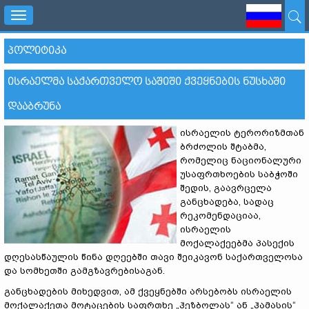
Toggle
navigation
ᲞᲝᲚᲘᲢᲘᲙᲐ
ᲘᲡᲠᲐᲔᲚᲛᲐ ᲡᲐᲥᲐᲠᲗᲕᲔᲚᲝ ᲡᲐᲨᲘᲨᲘ ᲥᲕᲔᲧᲜᲔᲑᲘᲡ ᲜᲣᲡᲮᲐᲨᲘ
ᲓᲐᲐᲑᲠᲣᲜᲐ
ისრაელის ტერორიზმთან
ბრძოლის შტაბმა,
რომელიც ნაციონალური
უსაფრთხოების საბჭოში
შედის, გაავრცელა
განცხადება, სადაც
რეკომენდაციაა,
ისრაელის
მოქალაქეებმა პასექის
დღესასწაულის წინა დღეებში თავი შეიკავონ საქართველოსა
და სომხეთში გამგზავრებისაგან.
განცხადების მიხედვით, ამ ქვეყნებში არსებობს ისრაელის
მოქალაქეთა მოტაცების საფრთხე „ჰეზბოლას“ ან „ჰამასის“