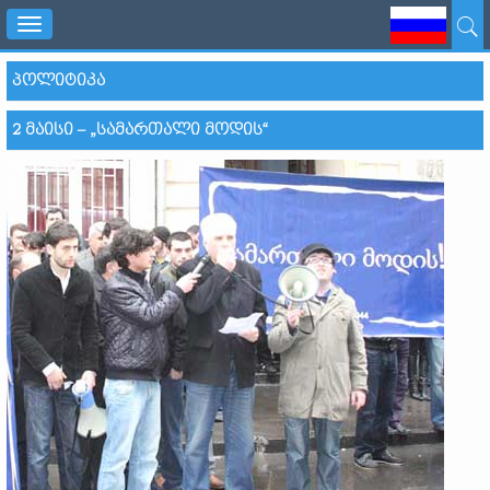
Toggle
navigation
ᲞᲝᲚᲘᲢᲘᲙᲐ
2 ᲛᲐᲘᲡᲘ – „ᲡᲐᲛᲐᲠᲗᲐᲚᲘ ᲛᲝᲓᲘᲡ“