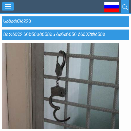
Toggle
navigation
ᲡᲐᲛᲐᲠᲗᲐᲚᲘ
ᲔᲑᲠᲐᲔᲚ ᲑᲘᲖᲜᲔᲡᲛᲔᲜᲔᲑᲡ ᲒᲐᲜᲐᲩᲔᲜᲘ ᲒᲐᲛᲝᲣᲢᲐᲜᲔᲡ