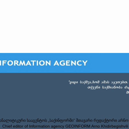
ნალიტიკური სააგენტოს „საქინფორმი” მთავარი რედაქტორი არნო
Chief editor of Information agency GEOINFORM Arno Khidirbegishvili