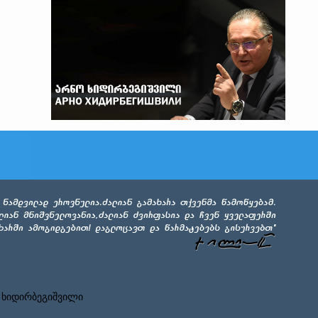
 ხიდირბეგიშვილი