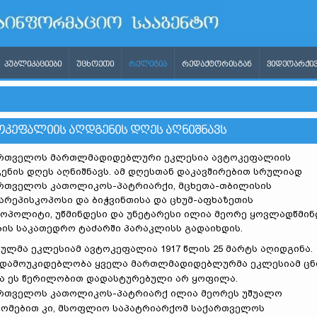
ᲞᲣᲑᲚᲘᲙᲐᲪᲘᲔᲑᲘ
ᲣᲪᲮᲝᲔᲗᲘ
ᲠᲔᲚᲘᲒᲘᲐ
ᲠᲔᲓᲐᲥᲢᲝᲠᲘᲡᲒᲐᲜ
ᲕᲘᲓᲔᲝᲐᲠᲥᲘᲕ
ᲔᲤᲐᲚᲘᲘᲡ ᲐᲦᲓᲒᲔᲜᲘᲡ ᲓᲦᲔᲡ ᲐᲦᲜᲘᲨᲜᲐᲕᲡ
რთველოს მართლმადიდებლური ეკლესია ავტოკეფალიის
ენის დღეს აღნიშნავს. ამ დღესთან დაკავშირებით სრულიად
რთველოს კათოლიკოს-პატრიარქი, მცხეთა-თბილისის
არეპისკოპოსი და ბიჭვინთისა და ცხუმ-აფხაზეთის
ოპოლიტი, უწმინდესი და უნეტარესი ილია მეორე ყოვლადწმინ
ბის საკათედრო ტაძარში პარაკლისს გადაიხდის.
ულმა ეკლესიამ ავტოკეფალია 1917 წლის 25 მარტს აღიდგინა.
 დამოუკიდებლობა ყველა მართლმადიდებლურმა ეკლესიამ ცნ
ა ეს წერილობით დადასტურებული არ ყოფილა.
რთველოს კათოლიკოს-პატრიარქ ილია მეორეს უშუალო
ომებით კი, მსოფლიო საპატრიარქომ საქართველოს