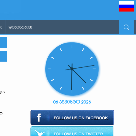
Ი
ᲤᲝᲢᲝᲐᲠᲥᲘᲕᲘ
და
06 აგვისტო 2026
ო,