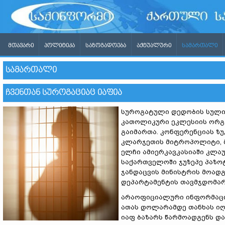
ᲛᲗᲐᲕᲐᲠᲘ
ᲞᲝᲚᲘᲢᲘᲙᲐ
ᲡᲐᲖᲝᲒᲐᲓᲝᲔᲑᲐ
ᲐᲥᲢᲣᲐᲚᲣᲠᲘ
ᲡᲐᲛᲐᲠᲗᲐᲚᲘ
ᲡᲐᲛᲐᲠᲗᲐᲚᲘ
ᲩᲕᲔᲜᲗᲐᲜ ᲡᲣᲠᲝᲒᲐᲪᲘᲐᲪ ᲘᲐᲤᲘᲐ
სუროგატული დედობის სული
კათოლიკური ეკლესიის ორგ
გაიმართა. კონფერენციას ზუ
კლარჯეთის მიტროპოლიტი, მ
ელჩი ამიერკავკასიაში კლა
საქართველოში ჯუზეპე პაზო
ჯანდაცვის მინისტრის მოად
დეპარტამენტის თავმჯდომარ
არაოფიციალური ინფორმაციი
ათას დოლარამდე თანხას იღე
იაფ ბაზარს წარმოადგენს და