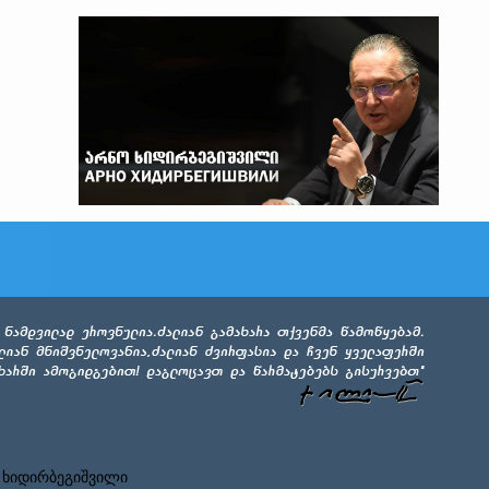
 ხიდირბეგიშვილი