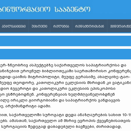
ᲞᲣᲑᲚᲘᲙᲐᲪᲘᲔᲑᲘ
ᲣᲪᲮᲝᲔᲗᲘ
ᲠᲔᲚᲘᲒᲘᲐ
ᲠᲔᲓᲐᲥᲢᲝᲠᲘᲡᲒᲐᲜ
ᲕᲘᲓᲔᲝᲐᲠᲥᲘᲕ
ერ-ზნეობრივ ასპექტებზე საქართველოს საპატრიარქოსა და
ანიზებით ეროვნულ ბიბლიოთეკაში საერთაშორისო კონფერენ
გდიდ-ცაიშის მიტროპოლიტი, მეუფე გერასიმე, ახალციხე-ტაო-
ეუფე თეოდორე, კათოლიკური ეკლესიის მხრიდან კი ვატიკან
უდიო ბუჯეროტი და კათოლიკური ეკლესიის ეპისკოპოსი
ტო ესწრებოდნენ. კონფერენციას ხელმძღვანელობდნენ
გილე ირაკლი გიორგობიანი და საპატრიარქოს ჯანდაცვის
ე, არქიმანდრიტი ადამი.
თ, საქართველოში სუროგატი დედა ანაზღაურების სახით 10-1
ბს. ამასთან, საქართველო ამ მხრივ ევროპის ქვეყნებისათვის
 სუროგაციის შედეგად დაბადებული ბავშვები, ძირითადად,