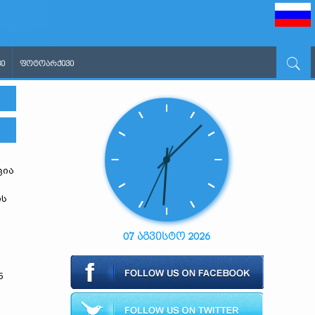
Ი
ᲤᲝᲢᲝᲐᲠᲥᲘᲕᲘ
ცია
ის
07 აგვისტო 2026
5