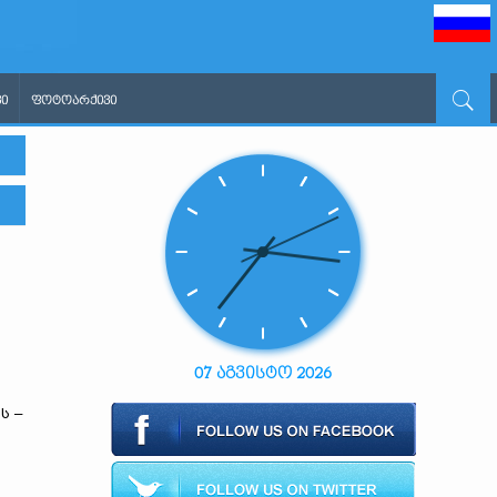
Ი
ᲤᲝᲢᲝᲐᲠᲥᲘᲕᲘ
07 აგვისტო 2026
ს –