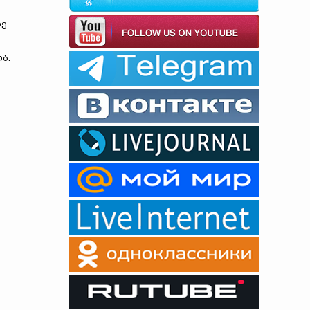
ხე
ა.