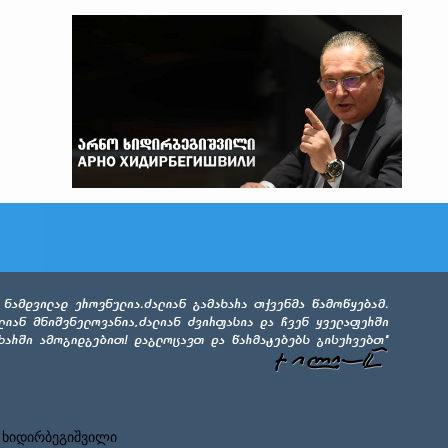
 ხიდირბეგიშვილი