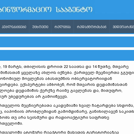
ᲞᲣᲑᲚᲘᲙᲐᲪᲘᲔᲑᲘ
ᲣᲪᲮᲝᲔᲗᲘ
ᲠᲔᲚᲘᲒᲘᲐ
ᲠᲔᲓᲐᲥᲢᲝᲠᲘᲡᲒᲐᲜ
ᲕᲘᲓᲔᲝᲐᲠᲥᲘᲕ
, 19 მარტს, თბილისის დროით 22 საათსა და 14 წუთზე, მთვარე
მიწასთან ყველაზე ახლოს იქნება. ქართველ მეცნიერთა ჯგუფი
ონომიულ მოვლენას აბასთუმნის ობსერვატორიიდან
ვირდება. ექსპერტები ამბობენ, რომ მთვარის დედამიწასთან
ლოება დედამიწის ქერქზე რაიმე გავლენას და, მითუფრო,
იურ უბედურებას არ გამოიწვევს.
რთველოს მეცნიერებათა აკადემიაში ხვალ ჩატარდება სხდომა,
ც, იაპონიის პრობლემიდან გამომდინარე, განიხილავენ საკითხ
ბობს თუ არა სეისმური და რადიოაქტიური საფრთხე
რთველოში.
რთველოში ატომური რეაქტორი მცხეთის ტერიტორიაზეა