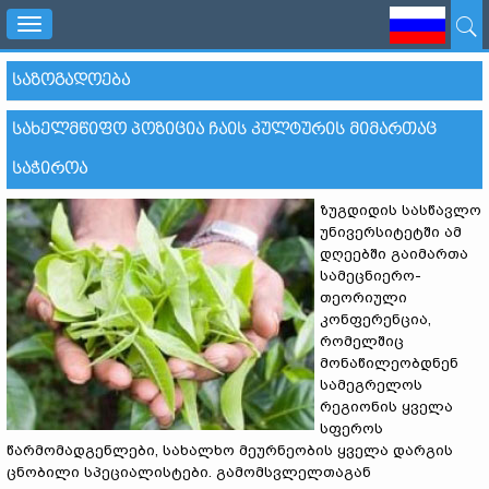
Toggle
navigation
ᲡᲐᲖᲝᲒᲐᲓᲝᲔᲑᲐ
ᲡᲐᲮᲔᲚᲛᲬᲘᲤᲝ ᲞᲝᲖᲘᲪᲘᲐ ᲩᲐᲘᲡ ᲙᲣᲚᲢᲣᲠᲘᲡ ᲛᲘᲛᲐᲠᲗᲐᲪ
ᲡᲐᲭᲘᲠᲝᲐ
ზუგდიდის სასწავლო
უნივერსიტეტში ამ
დღეებში გაიმართა
სამეცნიერო-
თეორიული
კონფერენცია,
რომელშიც
მონაწილეობდნენ
სამეგრელოს
რეგიონის ყველა
სფეროს
წარმომადგენლები, სახალხო მეურნეობის ყველა დარგის
ცნობილი სპეციალისტები. გამომსვლელთაგან