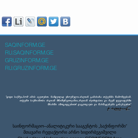
SAQINFORM.GE
RU.SAQINFORM.GE
GRUZINFORM.GE
RU.GRUZINFORM.GE
საინფორმაციო–ანალიტიკური სააგენტოს „საქინფორმი”
მთავარი რედაქტორი არნო ხიდირბეგიშვილი