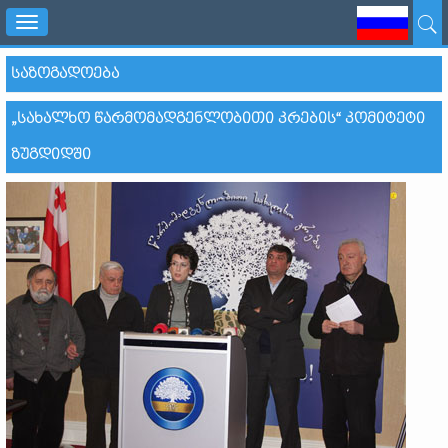
Toggle
navigation
ᲡᲐᲖᲝᲒᲐᲓᲝᲔᲑᲐ
„ᲡᲐᲮᲐᲚᲮᲝ ᲬᲐᲠᲛᲝᲛᲐᲓᲒᲔᲜᲚᲝᲑᲘᲗᲘ ᲙᲠᲔᲑᲘᲡ“ ᲙᲝᲛᲘᲢᲔᲢᲘ
ᲖᲣᲒᲓᲘᲓᲨᲘ