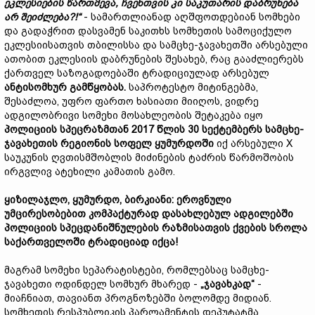
ეკლესიების წართმევა, ჩვენთვის კი საკუთარის დაბრუნება
არ შეიძლება?!“
- სამართლიანად აღშფოთდებიან სომხები
და გადაჭრით დასვამენ საკითხს სომხეთის სამოციქულო
ეკლესიისათვის თბილისსა და სამცხე-ჯავახეთში არსებული
ათობით ეკლესიის დაბრუნების შესახებ, რაც გააძლიერებს
ქართველ საზოგადოებაში ტრადიციულად არსებულ
ანტისომხურ გამწყობას.
საპროტესტო მიტინგებმა,
შესაძლოა, უფრო ფართო ხასიათი მიიღოს, ვიდრე
ადგილობრივი სომეხი მოსახლეობის შეტაკება იყო
პოლიციის სპეცრაზმთან 2017 წლის 30 სექტემბერს სამცხე-
ჯავახეთის რეგიონის სოფელ ყუმურდოში
იქ არსებული X
საუკუნის ღვთისმშობლის მიძინების ტაძრის წარმოშობის
ირგვლივ ატეხილი კამათის გამო.
ყიზილაჯლო, ყუმურდო, ბირკიანი: ეროვნული
უმცირესობებით კომპაქტურად დასახლებულ ადგილებში
პოლიციის სპეცდანიშნულების რაზმისათვის ქვების სროლა
საქართველოში ტრადიციად იქცა!
მაგრამ სომეხი სეპარატისტები, რომლებსაც სამცხე-
ჯავახეთი ოდინდელ სომხურ მხარედ -
„ჯავახკად“
-
მიაჩნიათ, თავიანთ პროგნოზებში ბოლომდე მიდიან.
სომხეთის რესპუბლიკის პარლამენტის დეპუტატმა