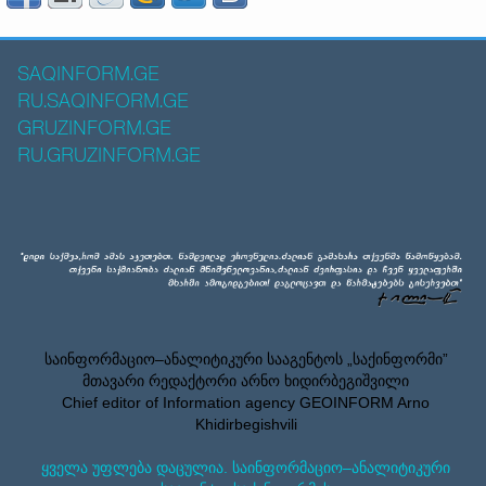
SAQINFORM.GE
RU.SAQINFORM.GE
GRUZINFORM.GE
RU.GRUZINFORM.GE
საინფორმაციო–ანალიტიკური სააგენტოს „საქინფორმი”
მთავარი რედაქტორი არნო ხიდირბეგიშვილი
Chief editor of Information agency GEOINFORM Arno
Khidirbegishvili
ყველა უფლება დაცულია. საინფორმაციო–ანალიტიკური