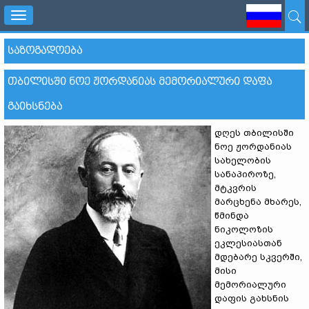
Toggle
navigation
ᲡᲐᲖᲝᲒᲐᲓᲝᲔᲑᲐ
ᲗᲑᲘᲚᲘᲡᲨᲘ ᲜᲝᲔ ᲟᲝᲠᲓᲐᲜᲘᲐᲡ ᲛᲔᲛᲝᲠᲘᲐᲚᲣᲠᲘ ᲓᲐᲤᲐ
ᲒᲐᲘᲮᲡᲜᲔᲑᲐ
დღეს თბილისში
ნოე ჟორდანიას
სახელობის
სანაპიროზე,
მტკვრის
მარცხენა მხარეს,
წმინდა
ნიკოლოზის
ეკლესიასთან
მდებარე სკვერში,
მისი
მემორიალური
დაფის გახსნის