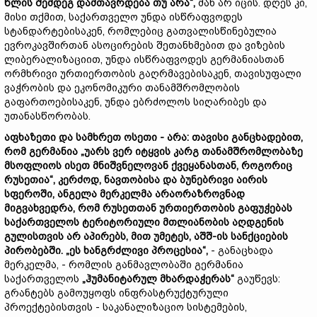
წლის
შემდეგ
დამთავრდება
თუ
არა
“,
მან არ იცის. დღეს კი,
მისი თქმით, საქართველო უნდა ისწრაფვოდეს
სტანდარტებისაკენ, რომლებიც გათვალისწინებულია
ევროკავშირთან ასოცირების შეთანხმებით და ვიზების
ლიბერალიზაციით, უნდა ისწრაფვოდეს გერმანიასთან
ორმხრივი ურთიერთობის გაღრმავებისაკენ, თავისუფალი
ვაჭრობის და ეკონომიკური თანამშრომლობის
გაფართოებისაკენ, უნდა ებრძოლოს სიღარიბეს და
უთანასწორობას.
აფხაზეთი
და
სამხრეთ
ოსეთი
-
არა
:
თავისი
განცხად
ებით
,
რომ
გერმანია
„
უარს
ვერ
იტყვის
კარგ თანამშრომლობაზე
მსოფლიოს
ისეთ
მნიშვნელოვან
ქვეყანა
სთან
,
როგორიც
რუსეთია
“,
კერ
ძ
ოდ
,
ნავთობის
ა
და
ბუნებრივი
აირის
სფეროში
,
ანგელა
მერკელმა
არაორაზროვნად
მიგვახვედრა
,
რომ
რუსეთთან
ურთიერთობის
გაფუჭებას
საქართველოს
ტერიტორიული
მთლიანობის
აღდგენის
გულისთვის
არ
აპირებს
,
მით
უმეტეს
,
აშშ
-
ის
სანქციების
პირობებში
. „
ეს
ხანგრძლივი
პროცესია
“,
- განაცხადა
მერკელმა, - რომლის განმავლობაში გერმანია
საქართველოს
„
ჰუმანიტარულ
მხარდაჭერას
“
გაუწევს:
გრანტებს გამოუყოფს ინფრასტრუქტურული
პროექტებისთვის - საკანალიზაციო სისტემების,