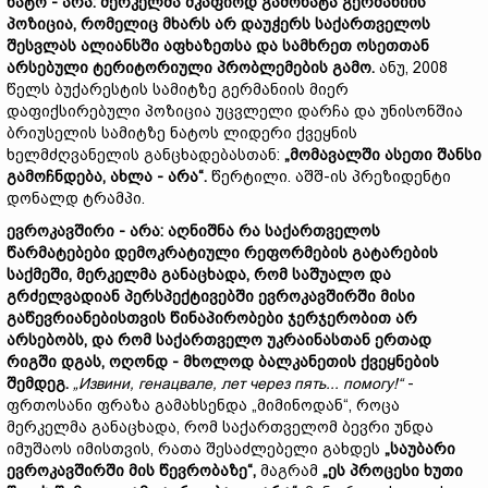
ნატო
-
არა
:
მერკელმა
მკაფიოდ
გამოხატა
გერმანიის
პოზიცია
,
რომელიც
მხარს
არ
დაუჭერს
საქართველოს
შესვლას
ალიანსში
აფხაზეთსა
და
სამხრეთ
ოსეთთან
არსებული
ტერიტორიული
პრობლემების
გამო
.
ანუ, 2008
წელს ბუქარესტის სამიტზე გერმანიის მიერ
დაფიქსირებული პოზიცია უცვლელი დარჩა და უნისონშია
ბრიუსელის სამიტზე ნატოს ლიდერი ქვეყნის
ხელმძღვანელის განცხადებასთან:
„
მომავალში
ასეთი
შანსი
გამოჩნდ
ება
,
ახლა
-
არა
“.
წერტილი. აშშ-ის პრეზიდენტი
დონალდ ტრამპი.
ევროკავშირი
-
არა
:
აღნიშნა
რა
საქართველოს
წარმატებები
დემოკრატიული
რეფორმების
გატარების
საქმეში
,
მერკელმა
განაცხადა
,
რომ
საშუალო
და
გრძელვადიან
პერსპექტივებში
ევროკავშირში
მისი
გაწევრიანებისთვის
წინაპირობები
ჯერჯერობით
არ
არსებობს
,
და
რომ
საქართველო
უკრაინასთან
ერთად
რიგში
დგას
,
ოღონდ
-
მხოლოდ
ბალკანეთის
ქვეყნების
შემდეგ
.
„
Извини
,
генацвале
,
лет
через
пять
...
помогу
!“
-
ფრთოსანი ფრაზა გამახსენდა „მიმინოდან“, როცა
მერკელმა განაცხადა, რომ საქართველომ ბევრი უნდა
იმუშაოს იმისთვის, რათა შესაძლებელი გახდეს
„
საუბარი
ევროკავშირში
მის
წევრობაზე
“,
მაგრამ
„
ეს
პროცესი
ხუთი