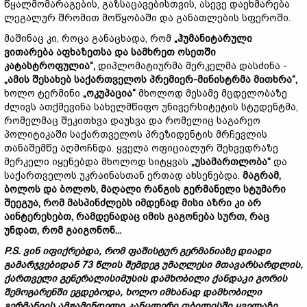
წყალმომარაგების, გაზსაცავებისთვის, ასევე დაეხმარება
ლეგალურ შრომით მოწყობაში და განათლების სფეროში.
მაშინაც კი, როცა განაცხადა, რომ
„ჰუმანიტარული
ვითარება
აფხაზეთსა
და
სამხრეთ
ოსეთში
კატასტროფული
ა“
,
დიპლომატიურმა მერკელმა დასძინა -
„
ამის
შესახებ
საქართველოს
პრემიერ
-
მინისტრმა
მითხრა
“,
ხოლო ტერმინი
„
ოკუპაცია
“
მხოლოდ მესამე მცდელობაზე
ძლივს ათქმევინა სახელმწიფო უნივერსიტეტის სტუდენტმა,
რომელმაც შეკითხვა დაუსვა და რომელიც საგარეო
პოლიტიკაში საქართველოს პრეზიდენტის მრჩევლის
თანაშემწე აღმოჩნდა. ყველა ოფიციალურ შეხვედრაზე
მერკელი იყენებდა მხოლოდ სიტყვას
„
უსამართლობა
“
და
საქართველოს უკრაინასთან ერთად ახსენებდა.
მაგრამ
,
ბოლოს
და
ბოლოს
,
მაღალი
რანგის
გერმანელი
სტუმარი
შეეგუა,
რომ
მასპინძლებს
იმდენად
მისი
აზრი
კი
არ
აინტერესებთ
,
რამდენადაც
იმის
გაგონება
სურთ
,
რაც
უნდათ
,
რომ
გაიგონონ
...
P.S.
ვინ იფიქრებდა, რომ ფაშისტურ გერმანიაზე დიადი
გამარჯვებიდან 73 წლის შემდეგ უმაღლესი მთავარსარდლის,
ქართველი გენერალისიმუსის დამხობილი ქანდაკი გორის
შემოგარენში ეგდებოდა, ხოლო იმხანად დამხობილი
გერმანიის ამჟამინდელი კანცლერი თბილისში ყველაზე