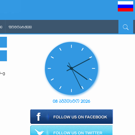
Ი
ᲤᲝᲢᲝᲐᲠᲥᲘᲕᲘ
3–ე
08 აგვისტო 2026