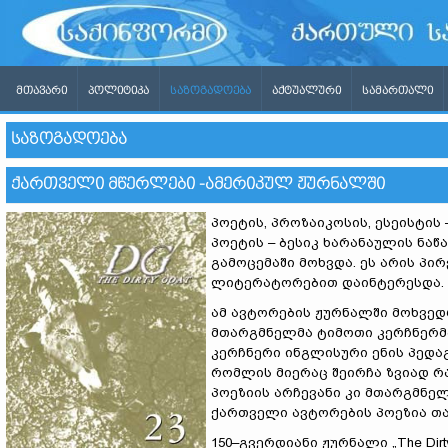
ᲛᲗᲐᲕᲐᲠᲘ
ᲞᲝᲚᲘᲢᲘᲙᲐ
ᲡᲐᲖᲝᲒᲐᲓᲝᲔᲑᲐ
ᲐᲥᲢᲣᲐᲚᲣᲠᲘ
ᲡᲐᲛᲐᲠᲗᲐᲚᲘ
ᲡᲐᲖᲝᲒᲐᲓᲝᲔᲑᲐ
ᲥᲐᲠᲗᲕᲔᲚᲘ ᲛᲬᲔᲠᲚᲔᲑᲘ -ᲐᲛᲔᲠᲘᲙᲣᲚ ᲟᲣᲠᲜᲐᲚᲨᲘ
პოეტის, პროზაიკოსის, ესეისტის 
პოეტის – ბესიკ ხარანაულის ნაწა
გამოცემაში მოხვდა. ეს არის პ
ლიტერატორებით დაინტერესდა.
ამ ავტორების ჟურნალში მოხვედ
მთარგმნელმა ტიმოთი კერჩნერმა
კერჩნერი ინგლისური ენის პედა
რომლის მიერაც შეირჩა ზვიად რ
პოეზიის არჩევანი კი მთარგმნე
ქართველი ავტორების პოეზია თარგ
150–გვერდიანი ჟურნალი „The Di