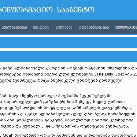
ᲞᲣᲑᲚᲘᲙᲐᲪᲘᲔᲑᲘ
ᲣᲪᲮᲝᲔᲗᲘ
ᲠᲔᲚᲘᲒᲘᲐ
ᲠᲔᲓᲐᲥᲢᲝᲠᲘᲡᲒᲐᲜ
ᲕᲘᲓᲔᲝᲐᲠᲥᲘᲕ
– გივი ალხაზიშვილის, პოეტის – ზვიად რატიანის, მწერლისა და
რმოებები ცნობილი ამერიკული ჟურნალის „The Dirty Goat“–ის 2
ირველი შემთხვევა, როცა ამერიკული გამოცემა ქართველი
რას ხელი შეუწყო ქართულ პოეზიაში შეყვარებულმა
. საქართველოდან გამგზავრების შემდეგ, სადაც ტიმოთი
გოგად მუშაობდა, ის პოეტ ლელა სამნიაშვილს დაუკავშირდა,
ატიანისა და გივი ალხაზიშვილის ლექსები. ბესიკ ხარანაულის
ლმა ანი კოპალიანმა გააკეთა. საბოლოოდ ტიმოთი კერჩნერმა
მნა და ჟურნალ „The Dirty Goat“–ის რედაქციას შესთავაზა.
rty Goat“ წელიწადში ორჯერ გამოდის და აერთიანებს მსოფლიოს