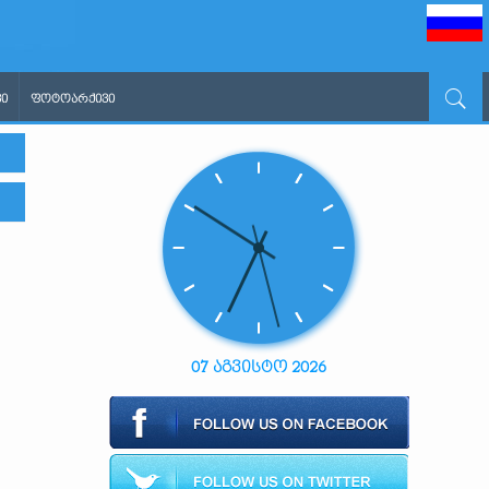
Ი
ᲤᲝᲢᲝᲐᲠᲥᲘᲕᲘ
07 აგვისტო 2026