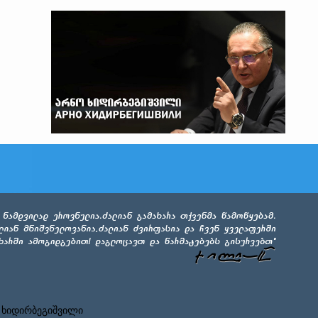
 ხიდირბეგიშვილი