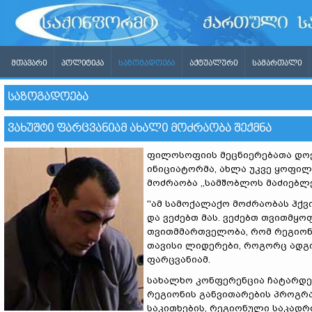
ᲛᲗᲐᲕᲐᲠᲘ
ᲞᲝᲚᲘᲢᲘᲙᲐ
ᲡᲐᲖᲝᲒᲐᲓᲝᲔᲑᲐ
ᲐᲥᲢᲣᲐᲚᲣᲠᲘ
ᲡᲐᲛᲐᲠᲗᲐᲚᲘ
ᲡᲐᲖᲝᲒᲐᲓᲝᲔᲑᲐ
ᲕᲐᲮᲣᲨᲢᲘ ᲤᲐᲠᲪᲕᲐᲜᲘᲐᲛ ᲐᲮᲐᲚᲘ ᲛᲝᲫᲠᲐᲝᲑᲐ ᲨᲔᲥᲛᲜᲐ
ფილოსოფიის მეცნიერებათა დოქ
ინიციატორმა, ახლა უკვე ყოფილ
მოძრაობა ,,სამშობლოს მაძიებლე
''ამ სამოქალაქო მოძრაობას ჰქვ
და ვეძებთ მას. ვეძებთ თვითმყ
თვითმმართველობა, რომ რეგიონი
თავისი ლიდერები, როგორც ადგი
ფარცვანიამ.
სახალხო კონფერენცია ჩატარდებ
რეგიონის განვითარების პროგრ
საკითხების, რეგიონული საკადრ