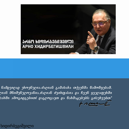
 ხიდირბეგიშვილი