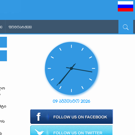
Ი
ᲤᲝᲢᲝᲐᲠᲥᲘᲕᲘ
ბლო
ი
09 აგვისტო 2026
შტი
ოს
ს