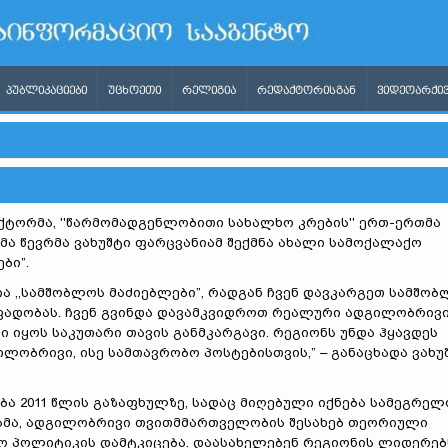
ᲞᲣᲑᲚᲘᲙᲐᲪᲘᲔᲑᲘ
ᲣᲪᲮᲝᲔᲗᲘ
ᲠᲔᲚᲘᲒᲘᲐ
ᲠᲔᲓᲐᲥᲢᲝᲠᲘᲡᲒᲐᲜ
ᲕᲘᲓᲔᲝᲐᲠᲥᲘᲕ
ტორმა, ''წარმომადგენლობითი სახალხო კრების'' ერთ-ერთმა
მა წევრმა ვახუშტი ფარცვანიამ შექმნა ახალი სამოქალაქო
ბი”.
ია ,,სამშობლოს მაძიებლები”, რადგან ჩვენ დავკარგეთ სამშო
ოფადობას. ჩვენ გვინდა დავამკვიდროთ რეალური ადგილობრივ
 იყოს საკუთარი თავის განმკარგავი. რეგიონს უნდა ჰყავდეს
ლობრივი, ისე სამთავრობო პოსტებისთვის,” – განაცხადა ვახუ
ა 2011 წლის გაზაფხულზე, სადაც მიღებული იქნება სამეგრელ
ამა, ადგილობრივი თვითმმართველობის შესახებ თეორიული
ო პოლიტიკის დამტკიცება. დაასახელებენ რეგიონის ლიდერებ