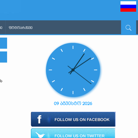
Ი
ᲤᲝᲢᲝᲐᲠᲥᲘᲕᲘ
ს
09 აგვისტო 2026