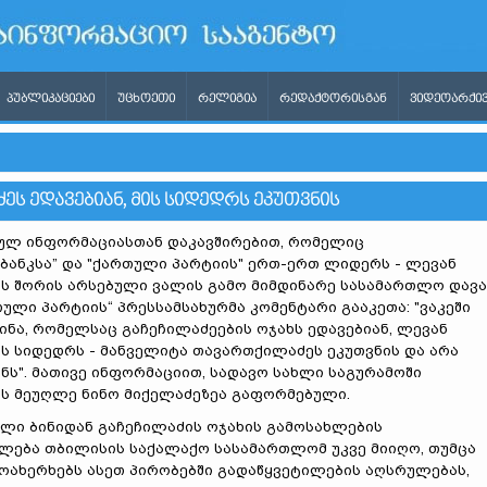
ᲞᲣᲑᲚᲘᲙᲐᲪᲘᲔᲑᲘ
ᲣᲪᲮᲝᲔᲗᲘ
ᲠᲔᲚᲘᲒᲘᲐ
ᲠᲔᲓᲐᲥᲢᲝᲠᲘᲡᲒᲐᲜ
ᲕᲘᲓᲔᲝᲐᲠᲥᲘᲕ
ᲔᲡ ᲔᲓᲐᲕᲔᲑᲘᲐᲜ, ᲛᲘᲡ ᲡᲘᲓᲔᲓᲠᲡ ᲔᲙᲣᲗᲕᲜᲘᲡ
ულ ინფორმაციასთან დაკავშირებით, რომელიც
ბანკსა” და "ქართული პარტიის" ერთ-ერთ ლიდერს - ლევან
ს შორის არსებული ვალის გამო მიმდინარე სასამართლო დავა
თული პარტიის“ პრესსამსახურმა კომენტარი გააკეთა: "ვაკეში
ინა, რომელსაც გაჩეჩილაძეების ოჯახს ედავებიან, ლევან
ს სიდედრს - მანველიტა თავართქილაძეს ეკუთვნის და არა
ნს". მათივე ინფორმაციით, სადავო სახლი საგურამოში
ს მეუღლე ნინო მიქელაძეზეა გაფორმებული.
ლი ბინიდან გაჩეჩილაძის ოჯახის გამოსახლების
ლება თბილისის საქალაქო სასამართლომ უკვე მიიღო, თუმცა
ოახერხებს ასეთ პირობებში გადაწყვეტილების აღსრულებას,