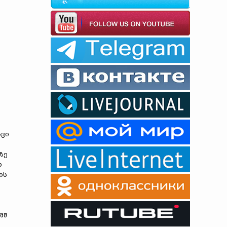
ავი
ზე
ო
ის
შშ