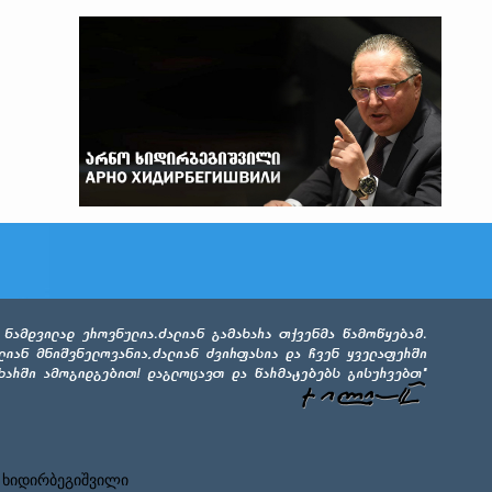
 ხიდირბეგიშვილი