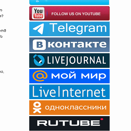
ო
თ?
რომ
ას
ა,