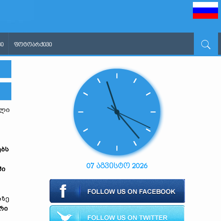
Ი
ᲤᲝᲢᲝᲐᲠᲥᲘᲕᲘ
ელი
ებს
07 აგვისტო 2026
ში
ბზე
ორი