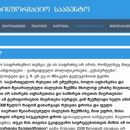
ᲞᲣᲑᲚᲘᲙᲐᲪᲘᲔᲑᲘ
ᲣᲪᲮᲝᲔᲗᲘ
ᲠᲔᲚᲘᲒᲘᲐ
ᲠᲔᲓᲐᲥᲢᲝᲠᲘᲡᲒᲐᲜ
ᲕᲘᲓᲔᲝᲐᲠᲥᲘᲕ
“
 საფრთხეშია! თუმცა, ეს ის საფრთხე არ არის, რომელზეც მთ
ანდისტები - გამყიდველი პოლიტიკოსები, „ექსპერტები“,
ისტები და ე. წ. ენ-ჯე-ო-შნიკები ტელევიზიით ტვინს
ნ.
საქართველოს რუსეთი არ ემუქრება, ხოლო აფხაზებსა და
ერთო შეიარაღებული ძალების შექმნა მხოლოდ ერთზე მიუთით
თი არ აპირებს აფხაზეთისა და სამხრეთ ოსეთის მიერთებას!
 ამ ტერიტორიების მიერთება სურდეს, ვინ შეუშლიდა ხელს ამა
2008 წელს?! რატომ დახარჯავს რუსეთი დროსა და ფულს
 საერთო შეიარაღებული ძალების შექმნაზე, მით უფრო, მისი
თვის არცთუ საუკეთესო
დროს
(დასავლეთის სანქციები, ნავთო
რდნა),
თუკი მას თავისი უკიდეგანო სივრცეებისთვის მიწის ამ 
იერთება ჩაუფიქრებია
? განა რუსეთი 2008 წლიდან ისედაც არ