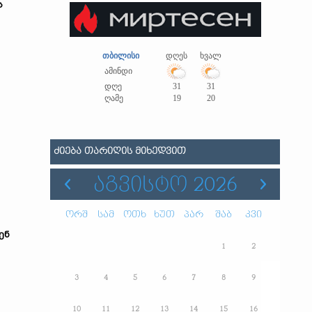
ს
თბილისი
დღეს
ხვალ
ამინდი
დღე
31
31
ღამე
19
20
ᲫᲘᲔᲑᲐ ᲗᲐᲠᲘᲦᲘᲡ ᲛᲘᲮᲔᲓᲕᲘᲗ
ᲐᲒᲕᲘᲡᲢᲝ 2026
ორშ
სამ
ოთხ
ხუთ
პარ
შაბ
კვი
ენ
1
2
3
4
5
6
7
8
9
10
11
12
13
14
15
16