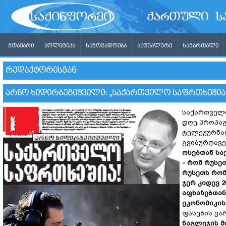
ᲛᲗᲐᲕᲐᲠᲘ
ᲞᲝᲚᲘᲢᲘᲙᲐ
ᲡᲐᲖᲝᲒᲐᲓᲝᲔᲑᲐ
ᲐᲥᲢᲣᲐᲚᲣᲠᲘ
ᲡᲐᲛᲐᲠᲗᲐᲚᲘ
ᲠᲔᲓᲐᲥᲢᲝᲠᲘᲡᲒᲐᲜ
ᲐᲠᲜᲝ ᲮᲘᲓᲘᲠᲑᲔᲒᲘᲨᲕᲘᲚᲘ: „ᲡᲐᲥᲐᲠᲗᲕᲔᲚᲝ ᲡᲐᲤᲠᲗᲮᲔᲨᲘᲐ!
საქართველო
დღე პროპაგ
ტელეჟურნალ
გვიბურღავე
ოსებთან სა
- რომ რუსე
რუსეთს რომ
ჯერ კიდევ 
აფხაზებთან
ეკონომიკის
ფასების ვა
ნაგლეჯის მ