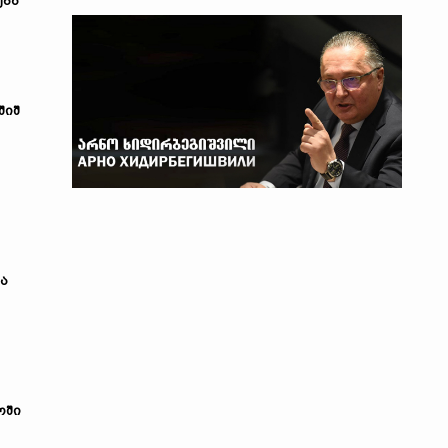
ება
შიშ
ა
ოში