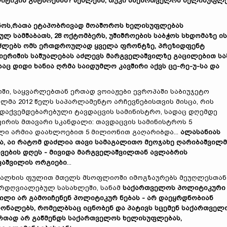
იტიკის გატარებას? შეძლებს, თუკი საქართველოს ხელისუფლ
უნოს,რათა ეტაპობრივად მოაშოროს ხელისუფლებას
ლ სამშაბათს, 28 ოქტომბერს, უშიშროების საბჭოს სხდომაზე ის
უძლებს ომს ერთდროულად ყველა ფრონტზე, პრეზიდფენტ
იერიშის საშუალებას აძლევს მარგველაშვილზე გაცილებით სა
აც დიდი ხანია ღრმა საიდუმლო კავშირი აქვს ცე-რე-უ-სა და
ში, საყვარლებთან ერთად ვოიაჟები ევროპაში საბიუჯეტო
ილმა 2012 წელს საპარლამენტო არჩევნებისთვის მისცა, რის
 დაქვემდებარებული ტავდაცვის სამინისტრო, სადაც დღემდე
ირის მთავარი სკანდალი: თავდაცვის სამინისტროს 5
ი არმია დაახლოებით 5 მილიონით გაღარიბდა...
ალასანიას
ა, აი რატომ დაძლია თავი სამაგალითო მეოჯახე ღარიბაშვილმ
ავების დღეს - მივიდა მარგველაშვილთან ავლაბრის
აკაშვილის ორგიები
...
ხალხის ფულით მთელს მსოფლიოში იმოგზაურებს მეუღლესთან
ბრდღვიალებულ სასახლეში, სანამ
საქართველოს პოლიტიკური
ლი არ გამოიჩენენ პოლიტიკურ ნებას - არ დაეყრდნობიან
იონალებს, რომელბსაც იცნობენ და პატივს სცემენ საქართველ
 ერთად არ გაწმენდს საქართველოს ხელისუფლებას,