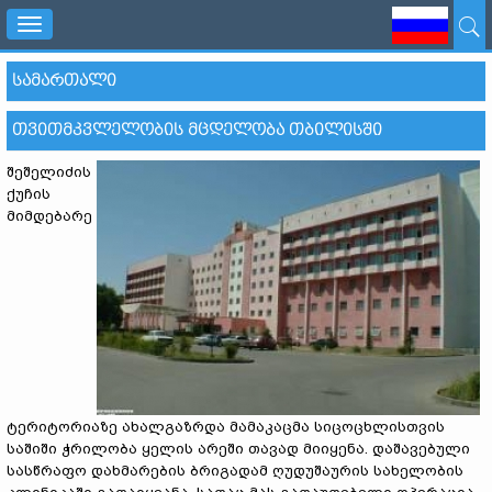
Toggle
navigation
ᲡᲐᲛᲐᲠᲗᲐᲚᲘ
ᲗᲕᲘᲗᲛᲙᲕᲚᲔᲚᲝᲑᲘᲡ ᲛᲪᲓᲔᲚᲝᲑᲐ ᲗᲑᲘᲚᲘᲡᲨᲘ
შეშელიძის
ქუჩის
მიმდებარე
ტერიტორიაზე ახალგაზრდა მამაკაცმა სიცოცხლისთვის
საშიში ჭრილობა ყელის არეში თავად მიიყენა.
დაშავებული
სასწრაფო დახმარების ბრიგადამ ღუდუშაურის სახელობის