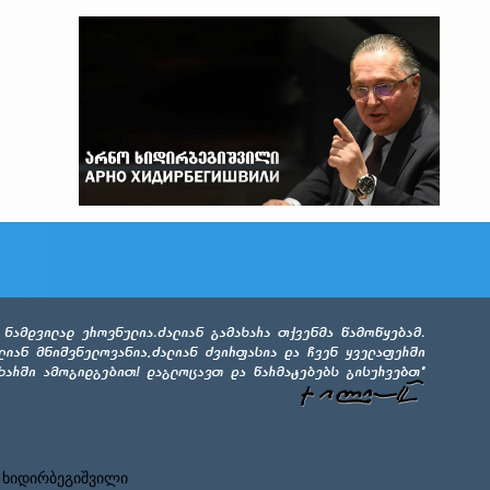
 ხიდირბეგიშვილი