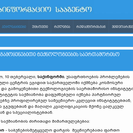
ᲞᲣᲑᲚᲘᲙᲐᲪᲘᲔᲑᲘ
ᲣᲪᲮᲝᲔᲗᲘ
ᲠᲔᲚᲘᲒᲘᲐ
ᲠᲔᲓᲐᲥᲢᲝᲠᲘᲡᲒᲐᲜ
ᲕᲘᲓᲔᲝᲐᲠᲥᲘᲕ
Ა ᲒᲐᲛᲝᲧᲔᲜᲔᲑᲘᲗᲘ ᲢᲔᲥᲜᲝᲚᲝᲒᲘᲔᲑᲘᲡ ᲡᲐᲔᲠᲗᲐᲨᲝᲠᲘᲡᲝ
, 10 თებერვალი,
საქინფორმი.
უსაფრთხოების პრობლემების
ული ცენტრის ეგიდით საქართველოში იქმნება კოსმოსური
 და გამოყენებითი ტექნოლოგიების საერთაშორისო ინსტიტუტ
ნსტიტუტის საქმიანობა დაფუძნებული იქნება პარტნიორულ
ებზე პროფილირებულ სამეცნიერო-კვლევით ინსტიტუტებთან,
 ჯგუფებთან და მაღალი კვალიფიკაციის მქონე ცალკეულ
ან და სპეციალისტებთან.
 საქმიანობის ძირითადი მიმართულებებია:
რო
- საბუნებისმეტყველო დარგის მეცნიერებათა ფართო