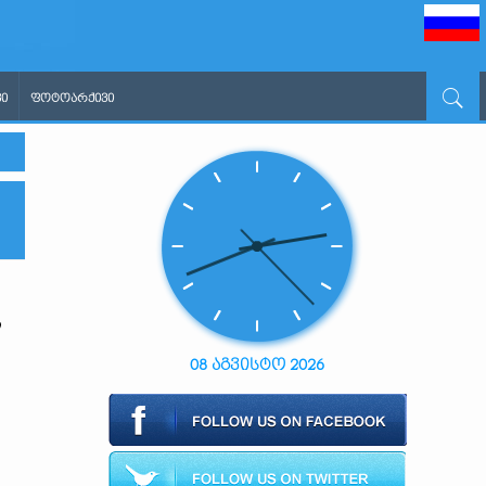
Ი
ᲤᲝᲢᲝᲐᲠᲥᲘᲕᲘ
ი
08 აგვისტო 2026