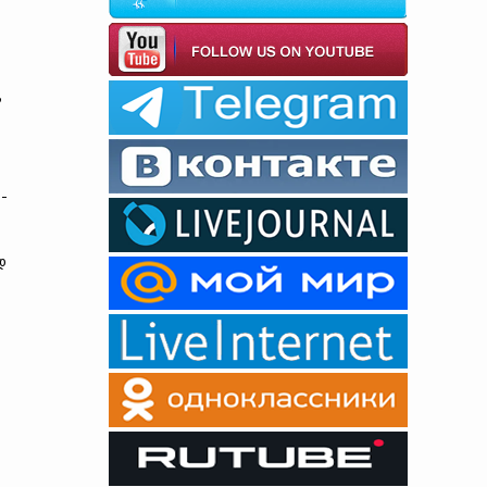
ს
-
დ