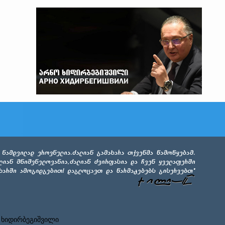
 ხიდირბეგიშვილი