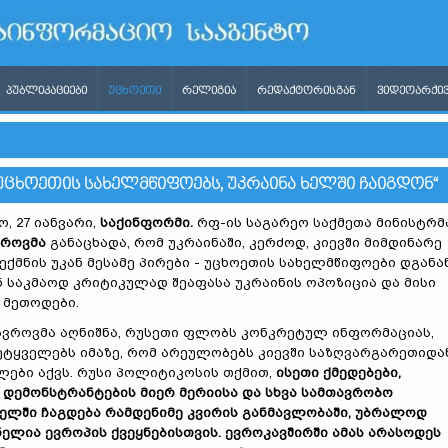
ᲞᲣᲑᲚᲘᲙᲐᲪᲘᲔᲑᲘ
ᲣᲪᲮᲝᲔᲗᲘ
ᲠᲔᲚᲘᲒᲘᲐ
ᲠᲔᲓᲐᲥᲢᲝᲠᲘᲡᲒᲐᲜ
ᲕᲘᲓᲔᲝᲐᲠᲥᲘᲕ
 ᲣᲪᲮᲝᲔᲗᲘᲡ ᲡᲐᲮᲔᲚᲛᲬᲘᲤᲝᲔᲑᲡ, ᲣᲙᲠᲐᲘᲜᲐ ᲮᲔᲚᲨᲘ ᲩᲐᲘᲒᲓᲝᲜ“
, 27 იანვარი,
საქინფორმი.
რფ-ის საგარეო საქმეთა მინისტრმ
ვროვმა
განაცხადა, რომ უკრაინაში, კერძოდ, კიევში მიმდინარე
ექმნის უკან მესამე პირები - უცხოეთის სახელმწიფოები დგანან
ან საკმაოდ კრიტიკულად შეაფასა უკრაინის ოპოზიცია და მისი
 მეთოდები.
როვმა აღნიშნა, რუსეთი ფლობს კონკრეტულ ინფორმაციას,
ტყველებს იმაზე, რომ არეულობებს კიევში საზღვარგარეთიდა
ლები აქვს. რუსი პოლიტიკოსის თქმით,
ისეთი ქმედებები,
დემონსტრანტების მიერ მერიისა და სხვა სამ
თ
ავრობო
ხელში ჩაგდება რამდენიმე კვირის განმავლობაში, უბრალოდ
ელია ევროპის ქვეყნებისთვის. ევროკავშირში ამას არასოდეს