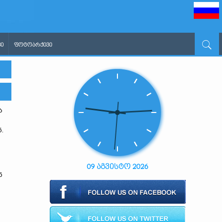
Ი
ᲤᲝᲢᲝᲐᲠᲥᲘᲕᲘ
ა
.
09 აგვისტო 2026
ნ