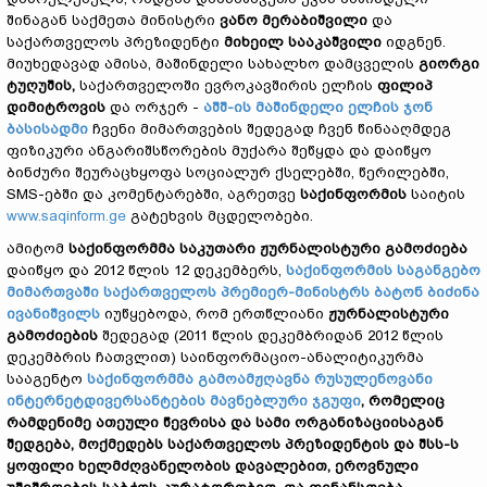
შინაგან საქმეთა მინისტრი
ვანო მერაბიშვილი
და
საქართველოს პრეზიდენტი
მიხეილ სააკაშვილი
იდგნენ.
მიუხედავად ამისა, მაშინდელი სახალხო დამცველის
გიორგი
ტუღუშის,
საქართველოში ევროკავშირის ელჩის
ფილიპ
დიმიტროვის
და ორჯერ -
აშშ-ის მაშინდელი ელჩის ჯონ
ბასისადმი
ჩვენი მიმართვების შედეგად ჩვენ წინააღმდეგ
ფიზიკური ანგარიშსწორების მუქარა შეწყდა და დაიწყო
ბინძური შეურაცხყოფა სოციალურ ქსელებში, წერილებში,
SMS-ებში და კომენტარებში, აგრეთვე
საქინფორმის
საიტის
www.saqinform.ge
გატეხვის მცდელობები.
ამიტომ
საქინფორმმა
საკუთარი ჟურნალისტური გამოძიება
დაიწყო და 2012 წლის 12 დეკემბერს,
საქინფორმის საგანგებო
მიმართვაში საქართველოს პრემიერ-მინისტრს ბატონ ბიძინა
ივანიშვილს
იუწყებოდა, რომ ერთწლიანი
ჟურნალისტური
გამოძიების
შედეგად (2011 წლის დეკემბრიდან 2012 წლის
დეკემბრის ჩათვლით) საინფორმაციო-ანალიტიკურმა
სააგენტო
საქინფორმმა გამოამჟღავნა რუსულენოვანი
ინტერნეტდივერსანტების მავნებლური ჯგუფი
,
რომელიც
რამდენიმე ათეული წევრისა და სამი ორგანიზაციისაგან
შედგება, მოქმედებს საქართველოს პრეზიდენტის და შსს-ს
ყოფილი ხელმძღვანელობის დავალებით, ეროვნული