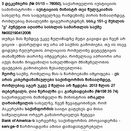
3 დეკემბერს (№ 01/13 – 78050),
საქართველოს იუსტიციის
სამინისტროში –
იუსტიციის მინისტრ თეა წულუკიანის
სახელზე, რის საფუძველზეც რამდენიმე პირის წინააღმდეგ,
რომლებიც მასალებში ფიგურირებდნენ,
სსსკ 151-ე მუხლის
“ვ” პუნქტით
აღიძრა სისხლის სამართლის საქმე
№002190412008.
თუმცა მას შემდეგ უკვე წელიწადზე მეტი გავიდა და ჩვენ არ
ვიცით - დასრულდა თუ არა ამ საქმის გამოძიება, თუ ის ისევ
დიდუბე-ჩუღურეთის პოლიციის რომელიმე დეტექტივის
თანაშემწის თაროზე იმტვერება, რომელსაც აპრიორი არა
აქვს მასში მოყვანილი სახელმწიფო მნიშვნელობის
ფაქტების გამოძიების შესაძლებლობა.
მეორე
საქმე, რომელიც შსს-ს წარმოებაში იმყოფება -
ეს
არის კიბერდანაშაულები საქინფორმის წინააღმდეგ,
რომლებიც აგერ უკვე 2 წელია არ წყდება. 2013 წლის 27
თებერვალს,
ღია წერილში
და
განცხადებაში
(№158 35 74)
საქართველოს მაშინდელი შს მინისტრის
ირაკლი
ღარიბაშვილის
სახელზე, ჩვენ შევატყობინეთ, რომ
ჰაკერებმა
საქინფორმის
საიტი გატეხეს და მისი
საშუალებით ორჯერ განახორციელეს შეტევა
Bank of America-ს
სერვერზე. საქინფორმის პროვაიდერმა -
serv.ge-მ
წარმოადგინა ამისი დამადასტურებელი