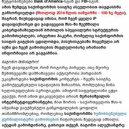
შეტყობინებები
Bank of America-
სგან და
FBI-
სგან.
ამის შემდეგ საქინფორმის საიტზე ასეულობით თავდასხმა
განხორციელდა
(
მხოლოდ 2014 წლის იანვარში - 100-ზე მეტი
)
,
მაგრამ, მიუხედავად იმისა, რომ ჩვენ ყველა
IP
დავაფიქსირეთ და გადავეცით შსს-ში შექმნილი
კიბერდანაშაულთან ბრძოლის სპეციალური სტრუქტურის
გამომძიებლებს, არცერთი ჰაკერი, რომელიც საქინფორმის
საიტის გატეხას ცდილობდა, პასუხისგებაში მიცემული არ
იქნა და ჩვენ გამოძიების მსვლელობაზე არანაირი
ინფორმაცია არ გაგვაჩნია.
ბატონო მინისტრო
!
ჩვენ დავადგინეთ, რომ როგორც პირველ, ისე მეორე
შემთხვევაში დამნაშავეთა აქტიურობა პირდაპირ
უკავშირდება
საქინფორმის
კონტენტს - ჩვენს საიტზე
გამოქვეყნებული სტატიების შინაარსს, რომლებიც წინა
ხელისუფლებას აკრიტიკებს. ამიტომ საფუძვლიანი ეჭვი
გვაქვს, რომ ამით დაკავებული არიან
მერაბიშვილის
ინტერნეტდივერსანტები,
მათ შორის - საქართველოს შსს-ს
ამჟამად გაუქმებული განყოფილების ყოფილი
თანამშრომლებიც, რომლებიც
საქინფორმმა
ზემოხსენებული
ჟურნალისტური გამოძიების
ჩატარების შედეგად ამხილა.
აქედან გამომდინარე, გთხოვთ თქვენ, ბატონო ალექსანდრე: