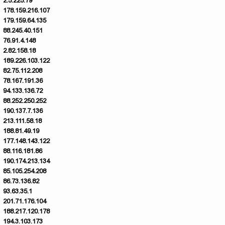
2.5.225.79
178.159.216.107
179.159.64.135
88.245.40.151
76.91.4.148
2.82.158.18
189.226.103.122
82.75.112.208
78.167.191.36
94.133.136.72
88.252.250.252
190.137.7.136
213.111.58.18
188.81.49.19
177.148.143.122
88.116.181.86
190.174.213.134
85.105.254.208
86.73.136.82
93.63.35.1
201.71.176.104
188.217.120.178
194.3.103.173