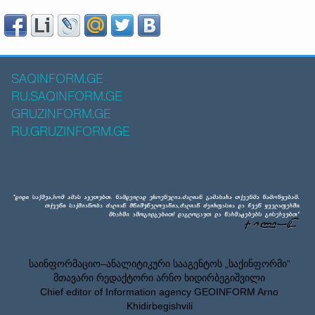
SAQINFORM.GE
RU.SAQINFORM.GE
GRUZINFORM.GE
RU.GRUZINFORM.GE
საინფორმაციო–ანალიტიკური სააგენტოს „საქინფორმი”
მთავარი რედაქტორი არნო ხიდირბეგიშვილი
Chief editor of Information agency GEOINFORM Arno
Khidirbegishvili