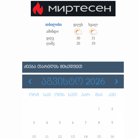
თბილისი
დღეს
ხვალ
ამინდი
დღე
30
31
ღამე
20
19
ᲫᲘᲔᲑᲐ ᲗᲐᲠᲘᲦᲘᲡ ᲛᲘᲮᲔᲓᲕᲘᲗ
ᲐᲒᲕᲘᲡᲢᲝ 2026
ორშ
სამ
ოთხ
ხუთ
პარ
შაბ
კვი
1
2
3
4
5
6
7
8
9
10
11
12
13
14
15
16