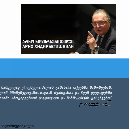
 ხიდირბეგიშვილი