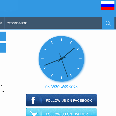
Ი
ᲤᲝᲢᲝᲐᲠᲥᲘᲕᲘ
და
06 აგვისტო 2026
 -
ი