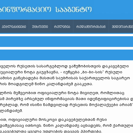
ᲞᲣᲑᲚᲘᲙᲐᲪᲘᲔᲑᲘ
ᲣᲪᲮᲝᲔᲗᲘ
ᲠᲔᲚᲘᲒᲘᲐ
ᲠᲔᲓᲐᲥᲢᲝᲠᲘᲡᲒᲐᲜ
ᲕᲘᲓᲔᲝᲐᲠᲥᲘᲕ
თველოს რუსეთის სასარგებლოდ ჯაშუშობისთვის დაკავებული
ეციალური ნოტა გაუგზავნა, - იუწყება „ბი-ბი-სის“ რუსული
ბამისი განცხადება მასთან საუბრისას საქართველოს საგარეო
რის მოადგილემ ნინო კალანდაძემ გააკეთა.
აელჩოს მეშვეობით ოფიციალური ნოტა მივიღეთ, რომლითაც
ამ პირებზე არსებულ ინფორმაციას მათი იდენტიფიცირებისა 
რებლად, რომ ისინი ნამდვილად რუსეთის მოქალაქეები არიან“,
ალანდაძემ.
იით, ოფიციალური მოსკოვი დაკავებულებთან რუსი
აშვებასაც ითხოვს. ნინო კალანდაძე აცხადებს, რომ ქართულ
დაკავებულთა ყველა უფლების დაცვას ჰპირდება.