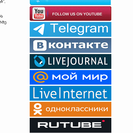
ბ“,
ის
რმე