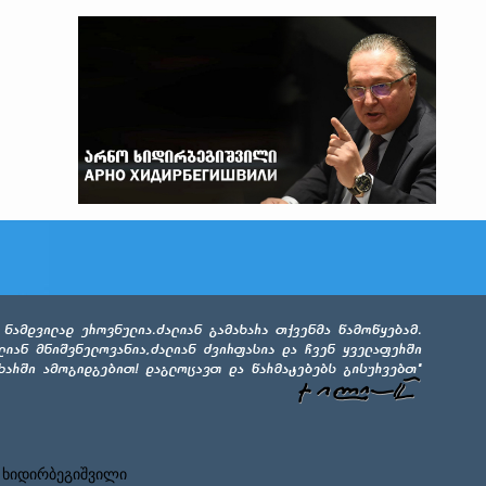
 ხიდირბეგიშვილი