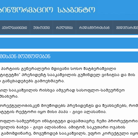
ᲞᲣᲑᲚᲘᲙᲐᲪᲘᲔᲑᲘ
ᲣᲪᲮᲝᲔᲗᲘ
ᲠᲔᲚᲘᲒᲘᲐ
ᲠᲔᲓᲐᲥᲢᲝᲠᲘᲡᲒᲐᲜ
ᲕᲘᲓᲔᲝᲐᲠᲥᲘᲕ
ᲔᲛᲘᲡᲙᲔᲜ ᲛᲝᲣᲬᲝᲓᲔᲑᲔᲜ
პარტიის გენერალური მდივანი სოსო შატბერაშვილი
ტიტუტში“ პრეზიდენტ სააკაშვილის გუშინდელ ვიზიტსა და მის
 განცხადებებს გამოეხმაურა.
ხეილ სააკაშვილის რისხვა ამჯერად სასოფლო-სამეურნეო
მსახურა.
ორექტულობისკენ მოუწოდებს პრეზიდენტს და შეახსენებს, რომ
ტუტის რექტორი იყო მისი პაპა - გივი ალასანია.
სოფლო-სამეურნეო ინსტიტუტი დავამთავრე. ჩემი პრორექტორი
ვილის ბაბუა - გივი ალასანია. ამიტომ, საკუთარი ოჯახის
 გამომდინარე, მოვუწოდებ სააკაშვილს, უფრო კორექტული იყ