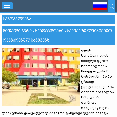
Toggle
navigation
ᲡᲐᲖᲝᲒᲐᲓᲝᲔᲑᲐ
ᲬᲘᲗᲔᲚᲘ ᲯᲕᲠᲘᲡ ᲡᲐᲖᲝᲒᲐᲓᲝᲔᲑᲘᲡ ᲡᲐᲩᲣᲥᲐᲠᲘ ᲚᲔᲘᲙᲔᲛᲘᲘᲗ
ᲓᲐᲐᲕᲐᲓᲔᲑᲣᲚ ᲑᲐᲕᲨᲕᲔᲑᲡ
დღეს
საქართველოს
წითელი ჯვრის
საზოგადოება
წითელი ჯვრის
მოხალისეებთან
ერთად
ქველმოქმედების
მიზნით იაშვილის
სახელობის
ბავშვთა
საავადმყოფოს
ლეიკემიით დაავადებულ ბავშვთა განყოფილებას ეწვევა.