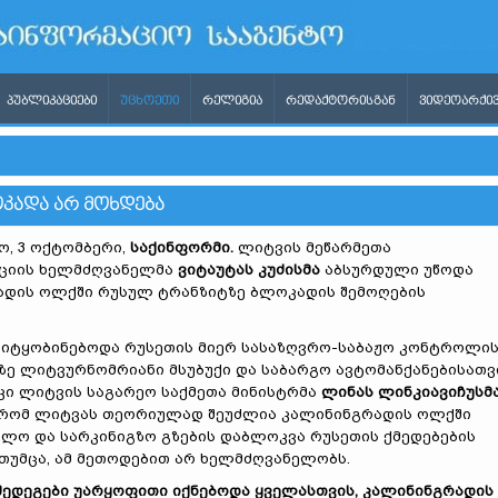
ᲞᲣᲑᲚᲘᲙᲐᲪᲘᲔᲑᲘ
ᲣᲪᲮᲝᲔᲗᲘ
ᲠᲔᲚᲘᲒᲘᲐ
ᲠᲔᲓᲐᲥᲢᲝᲠᲘᲡᲒᲐᲜ
ᲕᲘᲓᲔᲝᲐᲠᲥᲘᲕ
ᲙᲐᲓᲐ ᲐᲠ ᲛᲝᲮᲓᲔᲑᲐ
, 3 ოქტომბერი,
საქინფორმი.
ლიტვის მეწარმეთა
ციის ხელმძღვანელმა
ვიტაუტას კუძისმა
აბსურდული უწოდა
ადის ოლქში რუსულ ტრანზიტზე ბლოკადის შემოღების
.
 იტყობინებოდა რუსეთის მიერ სასაზღვრო-საბაჟო კონტროლი
ზე ლიტვურნომრიანი მსუბუქი და საბარგო ავტომანქანებისათვ
კი ლიტვის საგარეო საქმეთა მინისტრმა
ლინას ლინკიავიჩუსმ
 რომ ლიტვას თეორიულად შეუძლია კალინინგრადის ოლქში
ლო და სარკინიგზო გზების დაბლოკვა რუსეთის ქმედებების
 თუმცა, ამ მეთოდებით არ ხელმძღვანელობს.
 შედეგები უარყოფითი იქნებოდა ყველასთვის, კალინინგრადის