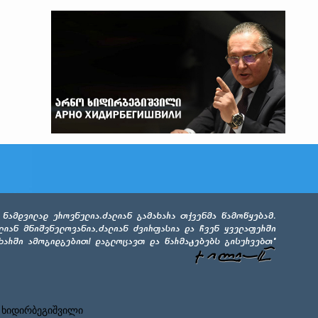
 ხიდირბეგიშვილი