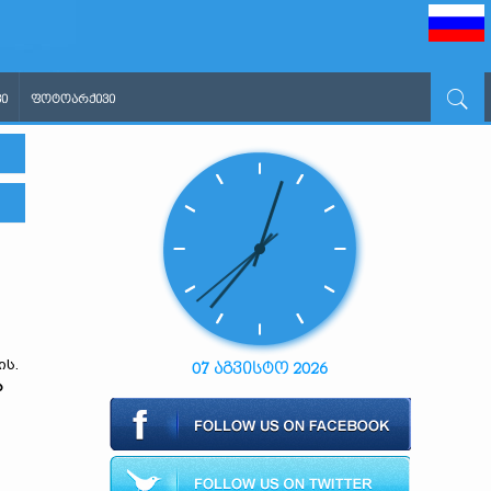
Ი
ᲤᲝᲢᲝᲐᲠᲥᲘᲕᲘ
ს
ის.
07 აგვისტო 2026
ა