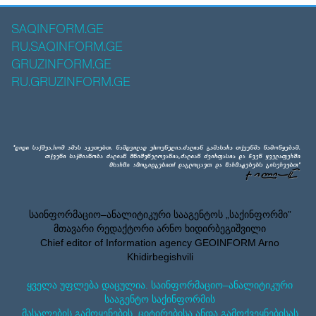
SAQINFORM.GE
RU.SAQINFORM.GE
GRUZINFORM.GE
RU.GRUZINFORM.GE
საინფორმაციო–ანალიტიკური სააგენტოს „საქინფორმი”
მთავარი რედაქტორი არნო ხიდირბეგიშვილი
Chief editor of Information agency GEOINFORM Arno
Khidirbegishvili
ყველა უფლება დაცულია. საინფორმაციო–ანალიტიკური
სააგენტო საქინფორმის
მასალების გამოყენების, ციტირებისა ანდა გამოქვეყნებისას