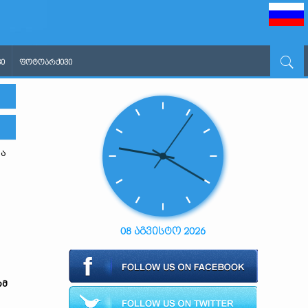
Ი
ᲤᲝᲢᲝᲐᲠᲥᲘᲕᲘ
თა
08 აგვისტო 2026
ომ