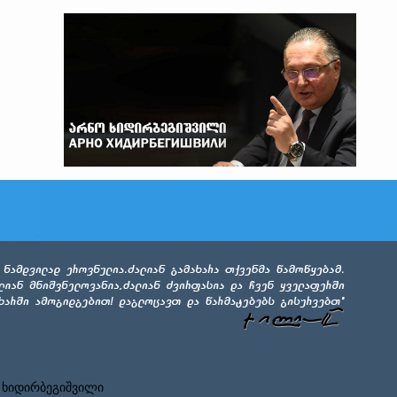
 ხიდირბეგიშვილი