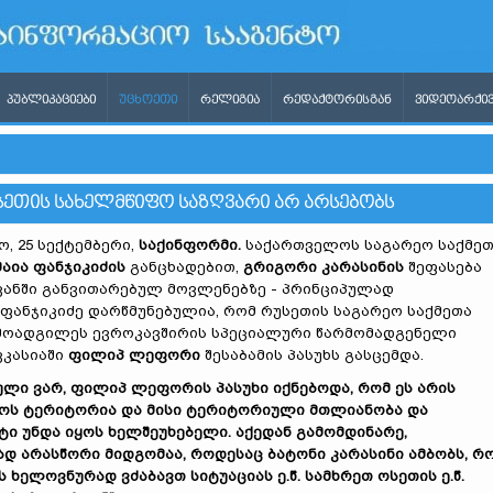
ᲞᲣᲑᲚᲘᲙᲐᲪᲘᲔᲑᲘ
ᲣᲪᲮᲝᲔᲗᲘ
ᲠᲔᲚᲘᲒᲘᲐ
ᲠᲔᲓᲐᲥᲢᲝᲠᲘᲡᲒᲐᲜ
ᲕᲘᲓᲔᲝᲐᲠᲥᲘᲕ
 ᲝᲡᲔᲗᲘᲡ ᲡᲐᲮᲔᲚᲛᲬᲘᲤᲝ ᲡᲐᲖᲦᲕᲐᲠᲘ ᲐᲠ ᲐᲠᲡᲔᲑᲝᲑᲡ
, 25 სექტემბერი,
საქინფორმი
.
საქართველოს საგარეო საქმე
მაია
ფანჯიკიძის
განცხადებით,
გრიგორი
კარასინის
შეფასება
ვანში განვითარებულ მოვლენებზე - პრინციპულად
 ფანჯიკიძე დარწმუნებულია, რომ რუსეთის საგარეო საქმეთა
მოადგილეს ევროკავშირის სპეციალური წარმომადგენელი
ვკასიაში
ფილიპ
ლეფორი
შესაბამის პასუხს გასცემდა.
ული
ვარ
,
ფილიპ
ლეფორის
პასუხი
იქნებოდა
,
რომ
ეს
არის
ოს
ტერიტორია
და
მისი
ტერიტორიული
მთლიანობა
და
ტი
უნდა
იყოს
ხელშეუხებელი
.
აქედან
გამომდინარე
,
ად
არასწორი
მიდგომაა
,
როდესაც
ბატონი
კარასინი
ამბობს
,
რ
ს
ხელოვნურად
ვძაბავთ
სიტუაციას
ე
.
წ
.
სამხრეთ
ოსეთის
ე
.
წ
.