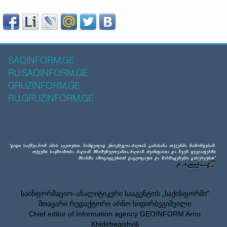
SAQINFORM.GE
RU.SAQINFORM.GE
GRUZINFORM.GE
RU.GRUZINFORM.GE
საინფორმაციო–ანალიტიკური სააგენტოს „საქინფორმი”
მთავარი რედაქტორი არნო ხიდირბეგიშვილი
Chief editor of Information agency GEOINFORM Arno
Khidirbegishvili