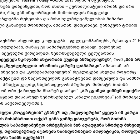
ტელეარხ
“Russia Today”
–სთან 2013 წლის 4 აგვისტოს,
ნებს დაავიწყდათ, რომ ისინი – ჟურნალისტები არიან და არა
ი, რადგან ინფორმაციის მიმოხილვის ნაცვლად
ბლებმა რუსეთისა და მისი ხელმძღვანელობის მიმართ
ი განაჩენი მოისმინეს, ამასთან, დამცინავი, ცინიკური ტონით
დაუსწრო ახლობელ კოლეგებს – ტელეკომპანიებს „რუსთავი 2“–ს
რთულებაში, თანაც ეს სამარცხვინოდ დაბალ, უაღრესად
დე, იქედნური ქირქილით, ზემოხსენებული ტელეარხის
დვედევს სკოლაში ისტორიას ცუდად ასწავლიდნენ“
, რომ
„მან ა
ეც
„შეუძლებელია ირონიის გარეშე ლაპარაკი“.
ამასთან, ამ
ცინებები და „გონებამახვილური“ რეპლიკები ახლდა როგორც
აქტატით და საქართველოს გასაბჭოებით დაწყებული და სამხ
, პრაქტიკულად, საქართველოს პრემიერ–მინისტრ ბიძინა
რომ ომი ქართულმა მხარემ დაიწყო“.
„არ გვინდა ვინმემ იფიქრო
სცდათ დასასრულ ზემოხსენებულ „ანალიტიკოსებს“ (ან მომავ
ს საქართველოში!).
ლი „მოგვარების“ გზაზე?! თუ „მადლიერება“ ყველა იმ კარგი
ს მისამართით თქვა? განა ვინმე დაიჯერებს, რომ ბიძინა
 წლის საპარლამენტო არჩევნების წინ აღადგინა სწორედ მიხეი
ედ, თვითნებურად ატარებს საინფორმაციო პოლიტიკას, რომელ
რს ზიანს აყენებს?!