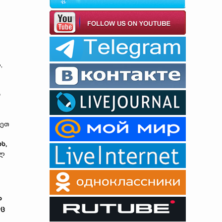
,
რ
რეთ
ს,
ალ
ლ
იც