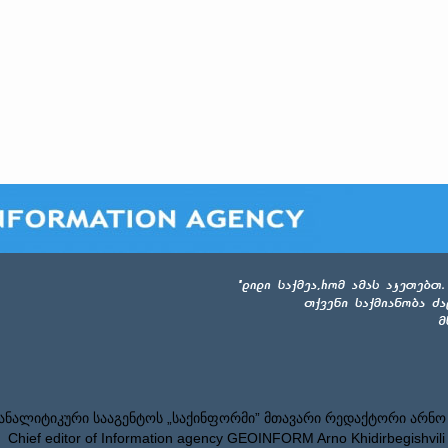
ნალიტიკური სააგენტოს „საქინფორმი” მთავარი რედაქტორი არნო
Chief editor of Information agency GEOINFORM Arno Khidirbegishvili