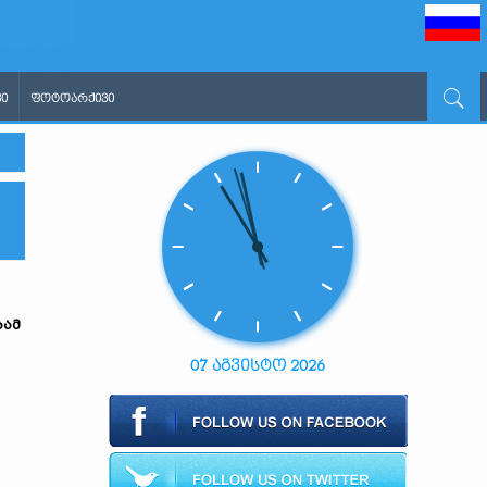
Ი
ᲤᲝᲢᲝᲐᲠᲥᲘᲕᲘ
ბამ
07 აგვისტო 2026