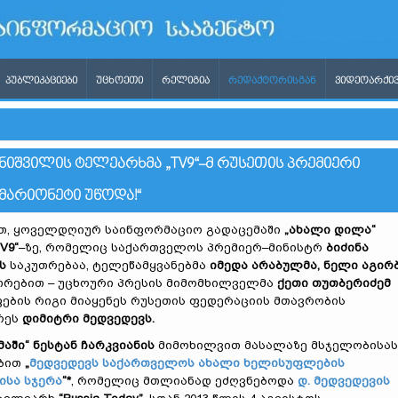
ᲞᲣᲑᲚᲘᲙᲐᲪᲘᲔᲑᲘ
ᲣᲪᲮᲝᲔᲗᲘ
ᲠᲔᲚᲘᲒᲘᲐ
ᲠᲔᲓᲐᲥᲢᲝᲠᲘᲡᲒᲐᲜ
ᲕᲘᲓᲔᲝᲐᲠᲥᲘᲕ
ᲘᲨᲕᲘᲚᲘᲡ ᲢᲔᲚᲔᲐᲠᲮᲛᲐ „TV9“–Მ ᲠᲣᲡᲔᲗᲘᲡ ᲞᲠᲔᲛᲘᲔᲠᲘ
ᲛᲐᲠᲘᲝᲜᲔᲢᲘ ᲣᲬᲝᲓᲐ!“
თ, ყოველდღიურ საინფორმაციო გადაცემაში
„ახალი დილა“
V9“
–ზე, რომელიც საქართველოს პრემიერ–მინისტრ
ბიძინა
ის
საკუთრებაა, ტელეწამყვანებმა
იმედა არაბულმა, ნელი აგირ
თრებით – უცხოური პრესის მიმომხილველმა
ქეთი თუთბერიძემ
ების რიგი მიაყენეს რუსეთის ფედერაციის მთავრობის
რეს
დიმიტრი მედვედევს.
მაში“ ნესტან ჩარკვიანის
მიმოხილვით მასალაზე მსჯელობისას
ბით
„
მედვედევს საქართველოს ახალი ხელისუფლების
ისა სჯერა
“*
, რომელიც მთლიანად ეძღვნებოდა
დ. მედვედევის