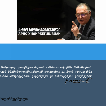
 ხიდირბეგიშვილი