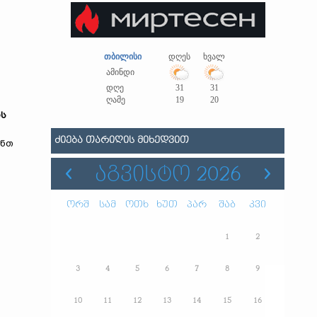
თბილისი
დღეს
ხვალ
ამინდი
დღე
31
31
ღამე
19
20
ოს
ᲫᲘᲔᲑᲐ ᲗᲐᲠᲘᲦᲘᲡ ᲛᲘᲮᲔᲓᲕᲘᲗ
ანთ
ᲐᲒᲕᲘᲡᲢᲝ 2026
ორშ
სამ
ოთხ
ხუთ
პარ
შაბ
კვი
1
2
3
4
5
6
7
8
9
10
11
12
13
14
15
16