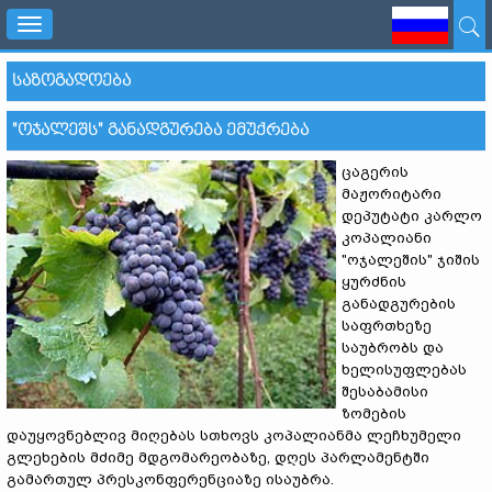
Toggle
navigation
ᲡᲐᲖᲝᲒᲐᲓᲝᲔᲑᲐ
"ᲝᲯᲐᲚᲔᲨᲡ" ᲒᲐᲜᲐᲓᲒᲣᲠᲔᲑᲐ ᲔᲛᲣᲥᲠᲔᲑᲐ
ცაგერის
მაჟორიტარი
დეპუტატი კარლო
კოპალიანი
"ოჯალეშის" ჯიშის
ყურძნის
განადგურების
საფრთხეზე
საუბრობს და
ხელისუფლებას
შესაბამისი
ზომების
დაუყოვნებლივ მიღებას სთხოვს კოპალიანმა ლეჩხუმელი
გლეხების მძიმე მდგომარეობაზე, დღეს პარლამენტში
გამართულ პრესკონფერენციაზე ისაუბრა.