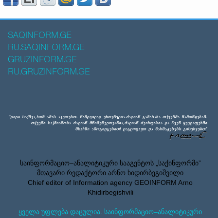
SAQINFORM.GE
RU.SAQINFORM.GE
GRUZINFORM.GE
RU.GRUZINFORM.GE
საინფორმაციო–ანალიტიკური სააგენტოს „საქინფორმი”
მთავარი რედაქტორი არნო ხიდირბეგიშვილი
Chief editor of Information agency GEOINFORM Arno
Khidirbegishvili
ყველა უფლება დაცულია. საინფორმაციო–ანალიტიკური