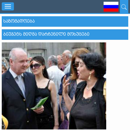
Toggle
navigation
ᲡᲐᲖᲝᲒᲐᲓᲝᲔᲑᲐ
ᲑᲘᲣᲯᲔᲢᲡ ᲛᲘᲦᲛᲐ ᲓᲐᲠᲩᲔᲜᲘᲚᲘ ᲛᲝᲮᲣᲪᲔᲑᲘ