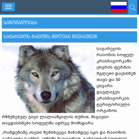
Toggle
navigation
ᲡᲐᲖᲝᲒᲐᲓᲝᲔᲑᲐ
ᲡᲐᲒᲐᲠᲔᲯᲝᲡ ᲠᲐᲘᲝᲜᲡ ᲛᲒᲚᲔᲑᲘ ᲨᲔᲔᲡᲘᲕᲜᲔᲜ
საგარეჯოს
რაიონის სოფელ
კრასნაგორკაში
ცხვრის ფერმას
მგლები დაესხნენ
თავს და 50
ცხვარი
დაგლიჯეს.
კრასნაგორკის
ტერიტორიული
ორგანოს
რწმუნებულ გივი ლალიაშვილის თქმით, მსგავსი
თავდასხმები სოფელში ადრეც მომხდარა.
„რამდენიმე ასეთი შემთხვევა მანამდეც იყო და რაიონის
გამგეობა საქმის კურსში ჩავაყენეთ. გამგეობამ სოფლის