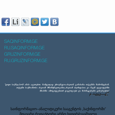
SAQINFORM.GE
RU.SAQINFORM.GE
GRUZINFORM.GE
RU.GRUZINFORM.GE
საინფორმაციო–ანალიტიკური სააგენტოს „საქინფორმი”
მთავარი რედაქტორი არნო ხიდირბეგიშვილი