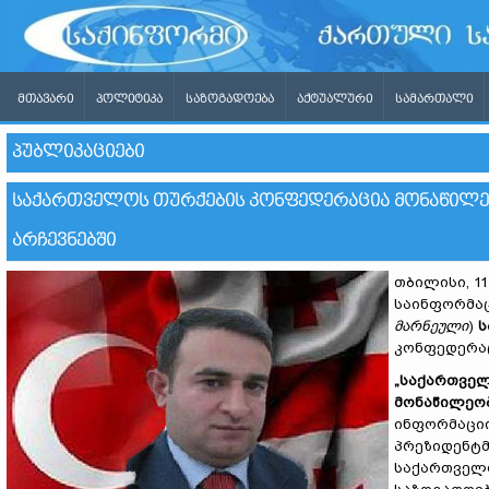
ᲛᲗᲐᲕᲐᲠᲘ
ᲞᲝᲚᲘᲢᲘᲙᲐ
ᲡᲐᲖᲝᲒᲐᲓᲝᲔᲑᲐ
ᲐᲥᲢᲣᲐᲚᲣᲠᲘ
ᲡᲐᲛᲐᲠᲗᲐᲚᲘ
ᲞᲣᲑᲚᲘᲙᲐᲪᲘᲔᲑᲘ
ᲡᲐᲥᲐᲠᲗᲕᲔᲚᲝᲡ ᲗᲣᲠᲥᲔᲑᲘᲡ ᲙᲝᲜᲤᲔᲓᲔᲠᲐᲪᲘᲐ ᲛᲝᲜᲐᲬᲘᲚᲔ
ᲐᲠᲩᲔᲕᲜᲔᲑᲨᲘ
თბილისი, 1
საინფორმა
მარნეული
)
ს
კონფედერაც
„
საქართველ
მონაწილეო
ინფორმაციი
პრეზიდენტმ
საქართველო