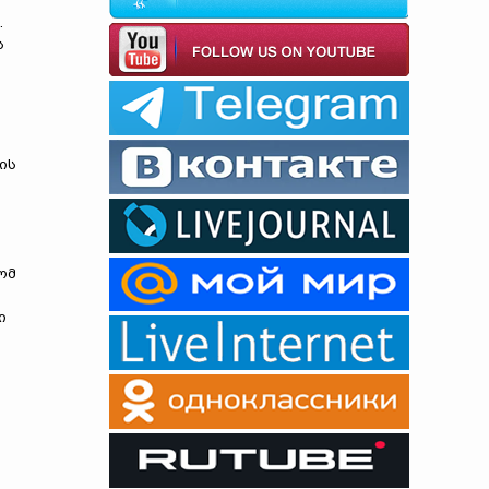
.
ს
ის
ომ
ი