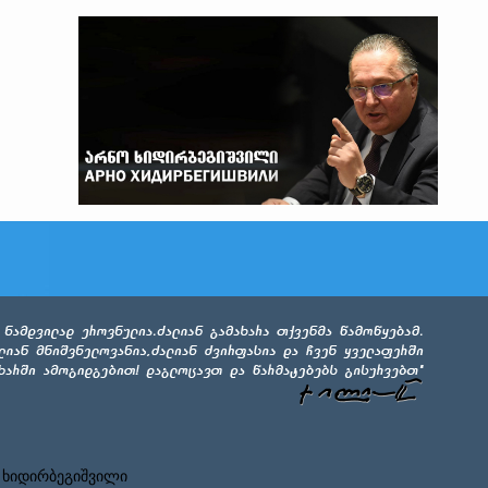
 ხიდირბეგიშვილი