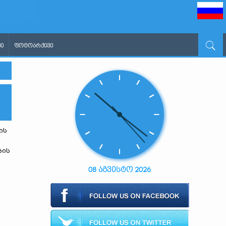
Ი
ᲤᲝᲢᲝᲐᲠᲥᲘᲕᲘ
ის
ბის
08 აგვისტო 2026