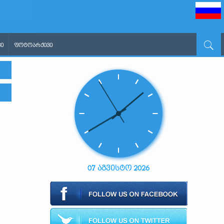
Ი
ᲤᲝᲢᲝᲐᲠᲥᲘᲕᲘ
07 აგვისტო 2026