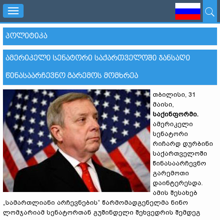
Toggle
navigation
ᲞᲝᲚᲘᲢᲘᲙᲐ
ᲐᲛᲔᲠᲘᲙᲔᲚᲘ ᲡᲔᲜᲐᲢᲝᲠᲘ ᲡᲐᲥᲐᲠᲗᲕᲔᲚᲝᲨᲘ ᲯᲐᲜᲡᲐᲦᲘ
ᲬᲘᲜᲐᲡᲐᲐᲠᲩᲔᲕᲜᲝ ᲒᲐᲠᲔᲛᲝᲡ ᲛᲝᲛᲮᲠᲔᲐ
თბილისი, 31
მაისი,
საქინფორმი
.
ამერიკელი
სენატორი
რიჩარდ დურბინი
საქართველოში
წინასაარჩევნო
გარემოთი
დაინტერესდა.
ამის შესახებ
„სამართლიანი არჩევნების“ წარმომადგენელმა ნინო
ლომჯარიამ სენატორთან გუშინდელი შეხვედრის შემდეგ