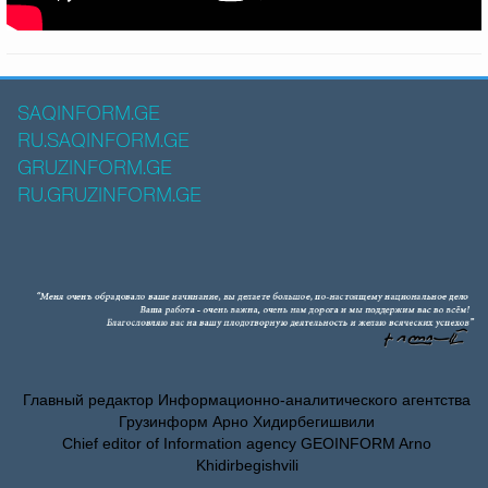
SAQINFORM.GE
RU.SAQINFORM.GE
GRUZINFORM.GE
RU.GRUZINFORM.GE
Главный редактор Информационно-аналитического агентства
Грузинформ Арно Хидирбегишвили
Chief editor of Information agency GEOINFORM Arno
Khidirbegishvili