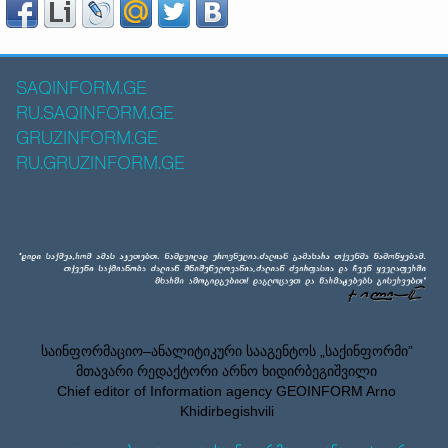
SAQINFORM.GE
RU.SAQINFORM.GE
GRUZINFORM.GE
RU.GRUZINFORM.GE
საინფორმაციო–ანალიტიკური სააგენტოს „საქინფორმი”
მთავარი რედაქტორი არნო ხიდირბეგიშვილი
Chief editor of Information agency GEOINFORM Arno
Khidirbegishvili