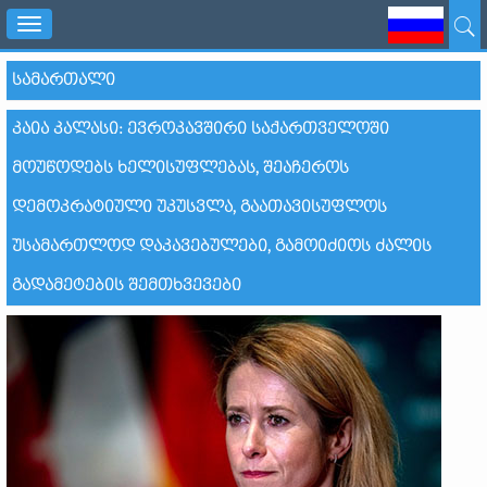
Toggle
navigation
ᲡᲐᲛᲐᲠᲗᲐᲚᲘ
ᲙᲐᲘᲐ ᲙᲐᲚᲐᲡᲘ: ᲔᲕᲠᲝᲙᲐᲕᲨᲘᲠᲘ ᲡᲐᲥᲐᲠᲗᲕᲔᲚᲝᲨᲘ
ᲛᲝᲣᲬᲝᲓᲔᲑᲡ ᲮᲔᲚᲘᲡᲣᲤᲚᲔᲑᲐᲡ, ᲨᲔᲐᲩᲔᲠᲝᲡ
ᲓᲔᲛᲝᲙᲠᲐᲢᲘᲣᲚᲘ ᲣᲙᲣᲡᲕᲚᲐ, ᲒᲐᲐᲗᲐᲕᲘᲡᲣᲤᲚᲝᲡ
ᲣᲡᲐᲛᲐᲠᲗᲚᲝᲓ ᲓᲐᲙᲐᲕᲔᲑᲣᲚᲔᲑᲘ, ᲒᲐᲛᲝᲘᲫᲘᲝᲡ ᲫᲐᲚᲘᲡ
ᲒᲐᲓᲐᲛᲔᲢᲔᲑᲘᲡ ᲨᲔᲛᲗᲮᲕᲔᲕᲔᲑᲘ