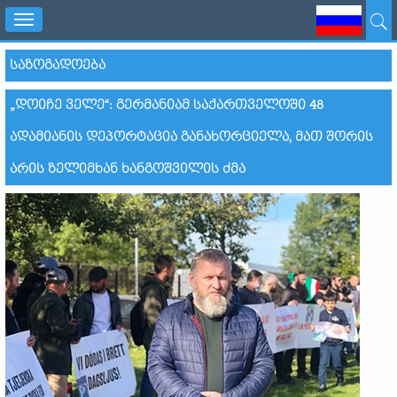
Toggle
navigation
ᲡᲐᲖᲝᲒᲐᲓᲝᲔᲑᲐ
„ᲓᲝᲘᲩᲔ ᲕᲔᲚᲔ“: ᲒᲔᲠᲛᲐᲜᲘᲐᲛ ᲡᲐᲥᲐᲠᲗᲕᲔᲚᲝᲨᲘ 48
ᲐᲓᲐᲛᲘᲐᲜᲘᲡ ᲓᲔᲞᲝᲠᲢᲐᲪᲘᲐ ᲒᲐᲜᲐᲮᲝᲠᲪᲘᲔᲚᲐ, ᲛᲐᲗ ᲨᲝᲠᲘᲡ
ᲐᲠᲘᲡ ᲖᲔᲚᲘᲛᲮᲐᲜ ᲮᲐᲜᲒᲝᲨᲕᲘᲚᲘᲡ ᲫᲛᲐ