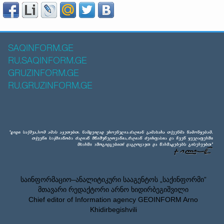
SAQINFORM.GE
RU.SAQINFORM.GE
GRUZINFORM.GE
RU.GRUZINFORM.GE
საინფორმაციო–ანალიტიკური სააგენტოს „საქინფორმი”
მთავარი რედაქტორი არნო ხიდირბეგიშვილი
Chief editor of Information agency GEOINFORM Arno
Khidirbegishvili