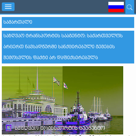
Toggle
navigation
ᲡᲐᲛᲐᲠᲗᲐᲚᲘ
ᲡᲐᲖᲦᲕᲐᲝ ᲢᲠᲐᲜᲡᲞᲝᲠᲢᲘᲡ ᲡᲐᲐᲒᲔᲜᲢᲝ: ᲡᲐᲥᲐᲠᲗᲕᲔᲚᲝᲡ
ᲐᲠᲪᲔᲠᲗ ᲜᲐᲕᲡᲐᲓᲒᲣᲠᲨᲘ ᲡᲐᲜᲥᲪᲘᲠᲔᲑᲣᲚᲘ ᲒᲔᲛᲔᲑᲘᲡ
ᲨᲔᲛᲝᲡᲕᲚᲘᲡ ᲤᲐᲥᲢᲘ ᲐᲠ ᲓᲐᲤᲘᲥᲡᲘᲠᲔᲑᲣᲚᲐ