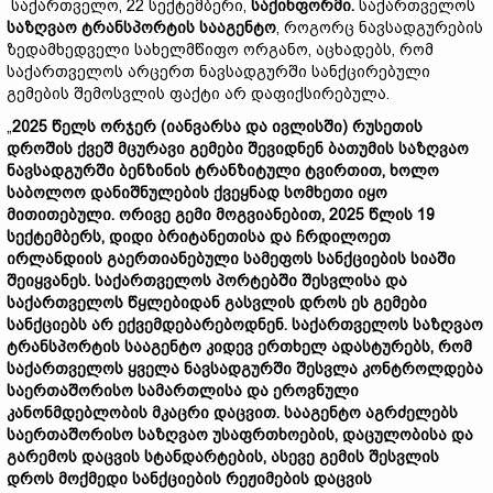
საქართველო, 22 სექტემბერი,
საქინფორმი
.
საქართველოს
საზღვაო
ტრანსპორტის
სააგენტო
, როგორც ნავსადგურების
ზედამხედველი სახელმწიფო ორგანო, აცხადებს, რომ
საქართველოს არცერთ ნავსადგურში სანქცირებული
გემების შემოსვლის ფაქტი არ დაფიქსირებულა.
„
2025
წელს
ორჯერ
(
იანვარსა
და
ივლისში
)
რუსეთის
დროშის
ქვეშ
მცურავი
გემები
შევიდნენ
ბათუმის
საზღვაო
ნავსადგურში
ბენზინის
ტრანზიტული
ტვირთით
,
ხოლო
საბოლოო
დანიშნულების
ქვეყნად
სომხეთი
იყო
მითითებული
.
ორივე
გემი
მოგვიანებით
, 2025
წლის
19
სექტემბერს
,
დიდი
ბრიტანეთისა
და
ჩრდილოეთ
ირლანდიის
გაერთიანებული
სამეფოს
სანქციების
სიაში
შეიყვანეს
.
საქართველოს
პორტებში
შესვლისა
და
საქართველოს
წყლებიდან
გასვლის
დროს
ეს
გემები
სანქციებს
არ
ექვემდებარებოდნენ
.
საქართველოს
საზღვაო
ტრანსპორტის
სააგენტო
კიდევ
ერთხელ
ადასტურებს
,
რომ
საქართველოს
ყველა
ნავსადგურში
შესვლა
კონტროლდება
საერთაშორისო
სამართლისა
და
ეროვნული
კანონმდებლობის
მკაცრი
დაცვით
.
სააგენტო
აგრძელებს
საერთაშორისო
საზღვაო
უსაფრთხოების
,
დაცულობისა
და
გარემოს
დაცვის
სტანდარტების
,
ასევე
გემის
შესვლის
დროს
მოქმედი
სანქციების
რეჟიმების
დაცვის