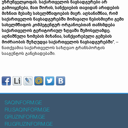
უზრუნველყოფას
.
საქართველოს
ნავსადგურები
არ
გამოიყენება
,
მათ
შორის
,
სანქციების
თავიდან
არიდების
მიზნით
მესამე
სახელმწიფოების
მიერ
.
აღსანიშნია
,
რომ
საქართველოს
ნავსადგურებში
მომავალი
ნებისმიერი
გემი
სახელმწიფოს
კომპეტენტურ
ორგანოებთან
თანხმდება
საქართველოს
ტერიტორიულ
ზღვაში
შემოსვლამდე
.
აღნიშნული
ზომების
მიზანია
,
სანქცირებული
გემების
მოძრაობის
შეზღუდვა
საქართველოს
ნავსადგურებში
“
, –
ნათქვამია საქართველოს საზღვაო ტრანსპორტის
სააგენტოს განცხადებაში.
SAQINFORM.GE
RU.SAQINFORM.GE
GRUZINFORM.GE
RU.GRUZINFORM.GE