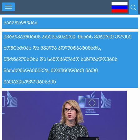
Toggle
navigation
ᲡᲐᲖᲝᲒᲐᲓᲝᲔᲑᲐ
ᲔᲕᲠᲝᲙᲐᲕᲨᲘᲠᲘᲡ ᲞᲠᲔᲡᲡᲞᲘᲙᲔᲠᲘ: ᲛᲮᲐᲠᲡ ᲕᲣᲭᲔᲠᲗ ᲔᲚᲔᲜᲔ
ᲮᲝᲨᲢᲐᲠᲘᲐᲡ ᲓᲐ ᲧᲕᲔᲚᲐ ᲞᲝᲚᲘᲢᲞᲐᲢᲘᲛᲐᲠᲡ,
ᲟᲣᲠᲜᲐᲚᲘᲡᲢᲡᲐ ᲓᲐ ᲡᲐᲛᲝᲥᲐᲚᲐᲥᲝ ᲡᲐᲖᲝᲒᲐᲓᲝᲔᲑᲘᲡ
ᲬᲐᲠᲛᲝᲛᲐᲓᲒᲔᲜᲔᲚᲡ, ᲛᲝᲕᲣᲬᲝᲓᲔᲑᲗ ᲛᲐᲗᲘ
ᲒᲐᲗᲐᲕᲘᲡᲣᲤᲚᲔᲑᲘᲡᲙᲔᲜ