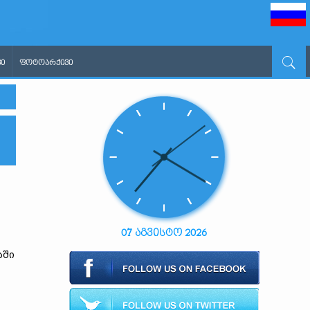
Ი
ᲤᲝᲢᲝᲐᲠᲥᲘᲕᲘ
07 აგვისტო 2026
აში