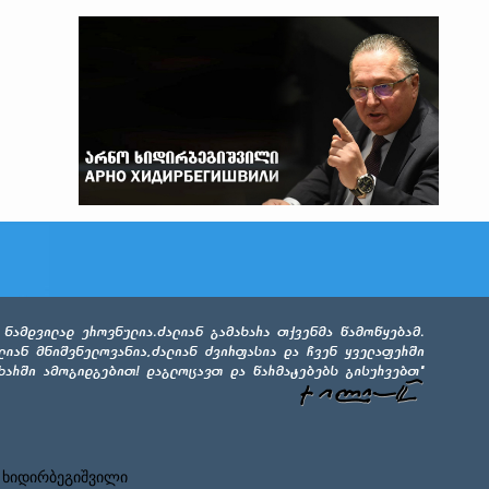
 ხიდირბეგიშვილი