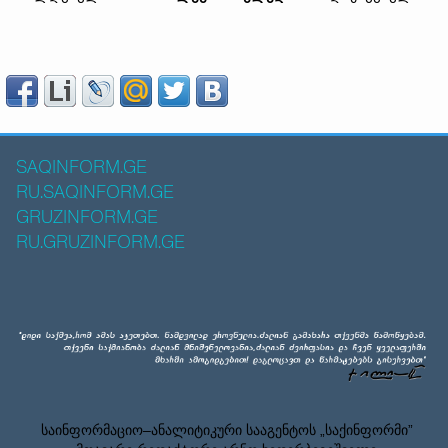
SAQINFORM.GE
RU.SAQINFORM.GE
GRUZINFORM.GE
RU.GRUZINFORM.GE
საინფორმაციო–ანალიტიკური სააგენტოს „საქინფორმი”