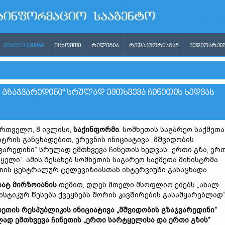
ᲞᲣᲑᲚᲘᲙᲐᲪᲘᲔᲑᲘ
ᲣᲪᲮᲝᲔᲗᲘ
ᲠᲔᲚᲘᲒᲘᲐ
ᲠᲔᲓᲐᲥᲢᲝᲠᲘᲡᲒᲐᲜ
ᲕᲘᲓᲔᲝᲐᲠᲥᲘᲕ
Ს ᲒᲖᲐᲯᲕᲐᲠᲔᲓᲘᲜᲘ“ ᲡᲠᲣᲚᲐᲓ ᲔᲛᲗᲮᲕᲔᲕᲐ ᲩᲘᲜᲔᲗᲘᲡ ᲮᲔᲓᲕᲐᲡ
რთველო, 8 ივლისი,
საქინფორმი
. სომხეთის საგარეო საქმეთა
სტრის განცხადებით, ერევნის ინიციატივა „მშვიდობის
ვარედინი“ სრულად ემთხვევა ჩინეთის ხედვას „ერთი გზა, ერ
ყელი“. ამის შესახებ სომხეთის საგარეო საქმეთა მინისტრმა
თის ცენტრალურ ტელევიზიასთან ინტერვიუში განაცხადა.
ატ მირზოიანის
თქმით, დღეს მთელი მსოფლიო ეძებს „ახალ
სტიკურ წესებს ქვეყნებს შორის კავშირების გასამყარებლად“
ხეთის რესპუბლიკის ინიციატივა „მშვიდობის გზაჯვარედინი“
ად ემთხვევა ჩინეთის „ერთი სარტყელისა და ერთი გზის“