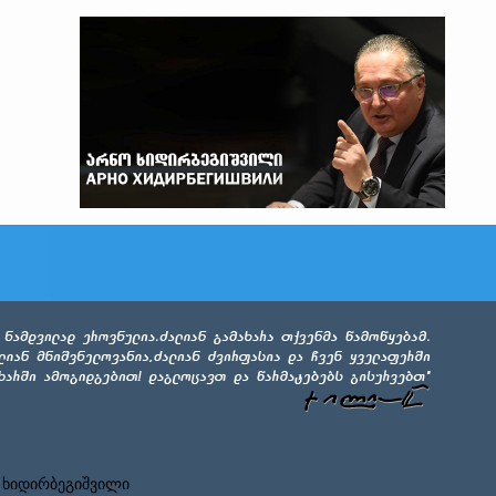
 ხიდირბეგიშვილი