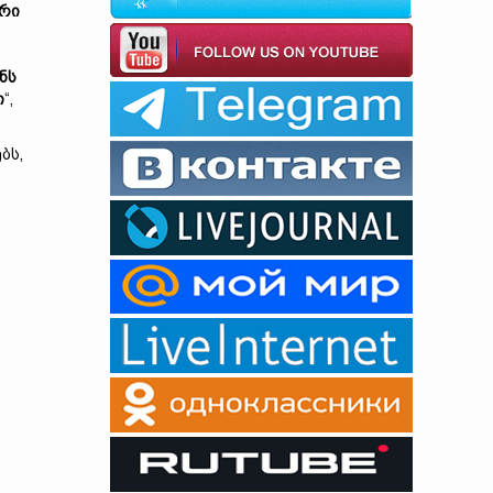
ირი
ნს
ი
“,
ბს,