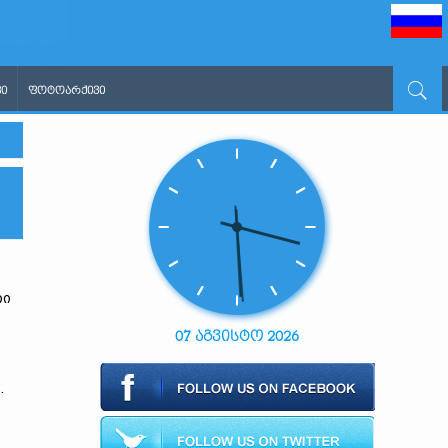
Ი
ᲤᲝᲢᲝᲐᲠᲥᲘᲕᲘ
თი
07 აგვისტო 2026
.