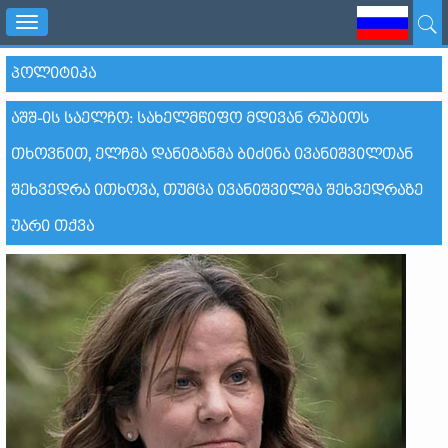
Toggle
navigation
ᲞᲝᲚᲘᲢᲘᲙᲐ
ᲐᲨᲨ-ᲘᲡ ᲡᲐᲔᲚᲩᲝ: ᲡᲐᲮᲔᲚᲛᲬᲘᲤᲝ ᲛᲓᲘᲕᲐᲜ ᲠᲣᲑᲘᲝᲡ
ᲗᲮᲝᲕᲜᲘᲗ, ᲔᲚᲩᲛᲐ ᲓᲐᲜᲘᲒᲐᲜᲛᲐ ᲑᲘᲫᲘᲜᲐ ᲘᲕᲐᲜᲘᲨᲕᲘᲚᲗᲐᲜ
ᲨᲔᲮᲕᲔᲓᲠᲐ ᲘᲗᲮᲝᲕᲐ, ᲗᲣᲛᲪᲐ ᲘᲕᲐᲜᲘᲨᲕᲘᲚᲛᲐ ᲨᲔᲮᲕᲔᲓᲠᲐᲖᲔ
ᲣᲐᲠᲘ ᲗᲥᲕᲐ