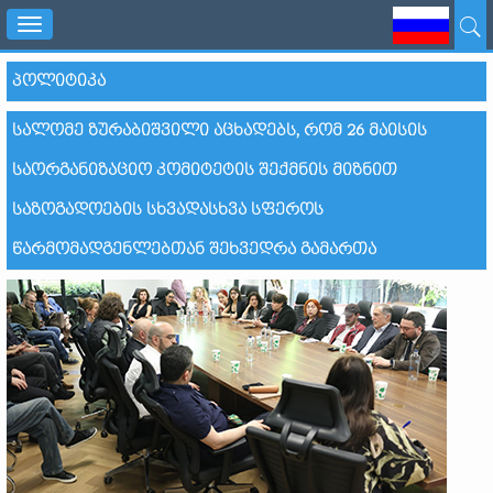
Toggle
navigation
ᲞᲝᲚᲘᲢᲘᲙᲐ
ᲡᲐᲚᲝᲛᲔ ᲖᲣᲠᲐᲑᲘᲨᲕᲘᲚᲘ ᲐᲪᲮᲐᲓᲔᲑᲡ, ᲠᲝᲛ 26 ᲛᲐᲘᲡᲘᲡ
ᲡᲐᲝᲠᲒᲐᲜᲘᲖᲐᲪᲘᲝ ᲙᲝᲛᲘᲢᲔᲢᲘᲡ ᲨᲔᲥᲛᲜᲘᲡ ᲛᲘᲖᲜᲘᲗ
ᲡᲐᲖᲝᲒᲐᲓᲝᲔᲑᲘᲡ ᲡᲮᲕᲐᲓᲐᲡᲮᲕᲐ ᲡᲤᲔᲠᲝᲡ
ᲬᲐᲠᲛᲝᲛᲐᲓᲒᲔᲜᲚᲔᲑᲗᲐᲜ ᲨᲔᲮᲕᲔᲓᲠᲐ ᲒᲐᲛᲐᲠᲗᲐ