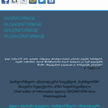
SAQINFORM.GE
RU.SAQINFORM.GE
GRUZINFORM.GE
RU.GRUZINFORM.GE
საინფორმაციო–ანალიტიკური სააგენტოს „საქინფორმი”
მთავარი რედაქტორი არნო ხიდირბეგიშვილი
Chief editor of Information agency GEOINFORM Arno
Khidirbegishvili
ყველა უფლება დაცულია. საინფორმაციო–ანალიტიკური