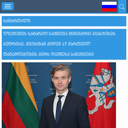
Toggle
navigation
ᲡᲐᲛᲐᲠᲗᲐᲚᲘ
ᲚᲘᲔᲢᲣᲕᲘᲡ ᲡᲐᲒᲐᲠᲔᲝ ᲡᲐᲥᲛᲔᲗᲐ ᲛᲘᲜᲘᲡᲢᲠᲘ ᲙᲘᲐᲡᲢᲣᲡᲘᲡ
ᲑᲣᲓᲠᲘᲡᲘ: ᲥᲕᲔᲧᲐᲜᲐᲛ ᲙᲘᲓᲔᲕ 17 ᲥᲐᲠᲗᲕᲔᲚ
ᲗᲐᲜᲐᲛᲓᲔᲑᲝᲑᲘᲡ ᲞᲘᲠᲡ ᲓᲐᲣᲬᲔᲡᲐ ᲡᲐᲜᲥᲪᲘᲔᲑᲘ