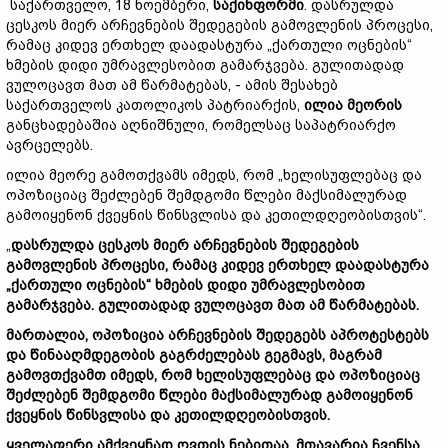
საქართველო, 18 ნოემბერი,
საქინფორმი
. დასრულდა
ცესკოს მიერ არჩევნების შედეგების გამოვლენის პროცესი,
რამაც კიდევ ერთხელ დაადასტურა „ქართული ოცნების“
ხმების დიდი უმრავლესობით გამარჯვება. გულითადად
ვულოცავთ მათ ამ წარმატებას, - ამის შესახებ
საქართველოს კათოლიკოს პატრიარქის,
ილია
მეორის
განცხადებაშია აღნიშნული, რომელსაც საპატრიარქო
ავრცელებს.
ილია მეორე გამოთქვამს იმედს, რომ „ხელისუფლებაც და
ოპოზიციაც შეძლებენ შემდგომი წლები მაქსიმალურად
გამოიყენონ ქვეყნის წინსვლისა და კეთილდღეობისთვის“.
„
დასრულდა
ცესკოს
მიერ
არჩევნების
შედეგების
გამოვლენის
პროცესი,
რამაც
კიდევ
ერთხელ
დაადასტურა
„
ქართული
ოცნების“
ხმების
დიდი
უმრავლესობით
გამარჯვება.
გულითადად
ვულოცავთ
მათ
ამ
წარმატებას.
მართალია,
ოპოზიცია
არჩევნების
შედეგებს
აპროტესტებს
და
წინააღმდეგობის
გაგრძელებას
გეგმავს,
მაგრამ
გამოვთქვამთ
იმედს,
რომ
ხელისუფლებაც
და
ოპოზიციაც
შეძლებენ
შემდგომი
წლები
მაქსიმალურად
გამოიყენონ
ქვეყნის
წინსვლისა
და
კეთილდღეობისთვის.
ყველაფერი
ამქვეყნად
ღვთის
ნებითაა.
მთავარია
ჩვენსა