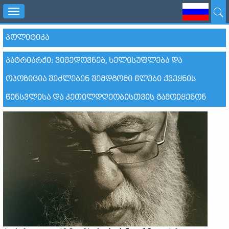
Toggle
navigation
ᲞᲝᲚᲘᲢᲘᲙᲐ
ᲞᲐᲢᲠᲘᲐᲠᲥᲘ: ᲕᲘᲛᲔᲓᲝᲕᲜᲔᲑ, ᲮᲔᲚᲘᲡᲣᲤᲚᲔᲑᲐ ᲓᲐ
ᲝᲞᲝᲖᲘᲪᲘᲐ ᲨᲔᲫᲚᲔᲑᲔᲜ ᲨᲔᲛᲓᲒᲝᲛᲘ ᲬᲚᲔᲑᲘ ᲥᲕᲔᲧᲜᲘᲡ
ᲬᲘᲜᲡᲕᲚᲘᲡᲐ ᲓᲐ ᲙᲔᲗᲘᲚᲓᲦᲔᲝᲑᲘᲡᲗᲕᲘᲡ ᲒᲐᲛᲝᲘᲧᲔᲜᲝᲜ