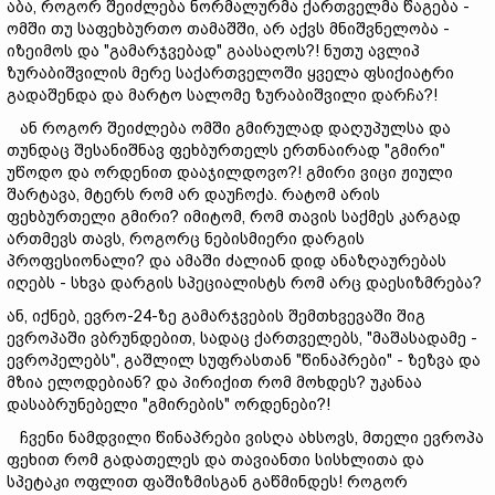
აბა, როგორ შეიძლება ნორმალურმა ქართველმა წაგება -
ომში თუ საფეხბურთო თამაშში, არ აქვს მნიშვნელობა -
იზეიმოს და "გამარჯვებად" გაასაღოს?! ნუთუ ავლიპ
ზურაბიშვილის მერე საქართველოში ყველა ფსიქიატრი
გადაშენდა და მარტო სალომე ზურაბიშვილი დარჩა?!
ან როგორ შეიძლება ომში გმირულად დაღუპულსა და
თუნდაც შესანიშნავ ფეხბურთელს ერთნაირად "გმირი"
უწოდო და ორდენით დააჯილდოვო?! გმირი ვიცი ჟიული
შარტავა, მტერს რომ არ დაუჩოქა. რატომ არის
ფეხბურთელი გმირი? იმიტომ, რომ თავის საქმეს კარგად
ართმევს თავს, როგორც ნებისმიერი დარგის
პროფესიონალი? და ამაში ძალიან დიდ ანაზღაურებას
იღებს - სხვა დარგის სპეციალისტს რომ არც დაესიზმრება?
ან, იქნებ, ევრო-24-ზე გამარჯვების შემთხვევაში შიგ
ევროპაში ვბრუნდებით, სადაც ქართველებს, "მაშასადამე -
ევროპელებს", გაშლილ სუფრასთან "წინაპრები" - ზეზვა და
მზია ელოდებიან? და პირიქით რომ მოხდეს? უკანაა
დასაბრუნებელი "გმირების" ორდენები?!
ჩვენი ნამდვილი წინაპრები ვისღა ახსოვს, მთელი ევროპა
ფეხით რომ გადათელეს და თავიანთი სისხლითა და
სპეტაკი ოფლით ფაშიზმისგან გაწმინდეს! როგორ