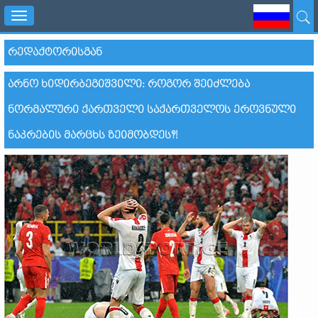
Toggle
navigation
ᲠᲔᲓᲐᲥᲢᲝᲠᲘᲡᲒᲐᲜ
ᲐᲠᲜᲝ ᲮᲘᲓᲘᲠᲑᲔᲒᲘᲨᲕᲘᲚᲘ: ᲠᲝᲒᲝᲠ ᲨᲔᲘᲫᲚᲔᲑᲐ
ᲜᲝᲠᲛᲐᲚᲣᲠᲘ ᲥᲐᲠᲗᲕᲔᲚᲘ ᲡᲐᲥᲐᲠᲗᲕᲔᲚᲝᲡ ᲔᲠᲝᲕᲜᲣᲚᲘ
ᲜᲐᲙᲠᲔᲑᲘᲡ ᲛᲐᲠᲪᲮᲡ ᲖᲔᲘᲛᲝᲑᲓᲔᲡ?!