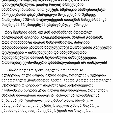
დაინტერესებული,
ვიდრე
რაღაც
არჩევნების
სამართლიანობ
ით!
მით უმეტეს,
ამერიკის
საპრეზიდენტო
არჩევნებთან
დაკავშირებული
მოვლენების
შემდეგ,
რომელსაც
აშშ–
ის
მოქალაქეების
თითქმის
ნახევარმა
და
მოქმედმა
პრეზიდენტმა
გა
ყალბ
ებულ
ი
უწოდეს
.
რაც
შეეხება
იმას,
თუ
ვინ
აფინანსებს
მდიდ
რულ
ანტურაჟიან
აქციებს
,
გაგიკვირდე
ბა
თ,
მაგრამ
გამოდის,
რომ
ფინანსისტი
თავად
სახელმწიფოა,
პარტიის
დაფინანსების
კანონის
საფუძველზე!
ოპოზიციაში
გა
ქცეული
დეპუტატები
–
ბიზნესმენები
და
ს
ააკაშვილთან
აფილირებული ძალიან
სერიოზული
ბიზნესჯგუფები,
რომლებიც
ეკონომიკური
დანაშაულისთვის
არ დასჯილან!
- რაში ხედავთ გამოსავალს? არსებობს კი
ალტერნატიული პოლიტიკური ძალა, რომელსაც შეუძლია
საქართველო კრიზისიდან გამოიყვანოს, გარდა მმართველი
„ქართული ოცნებისა“? დავაზუსტებ: საქართველოს
ეკონომიკის ისედაც კრიტიკული მდგომარეობა, რომელსაც
შარშან მძლავრად დაარტყა ჩაშლილმა ტურისტულმა
სეზონმა ე.წ. "გავრილოვის ღამის" გამო, ახლა კი –
პანდემიამ, თითქმის კატასტროფული გახდა. საგარეო
ვალმა და ინფლაციამ, ექსპერტების და ზოგიერთი