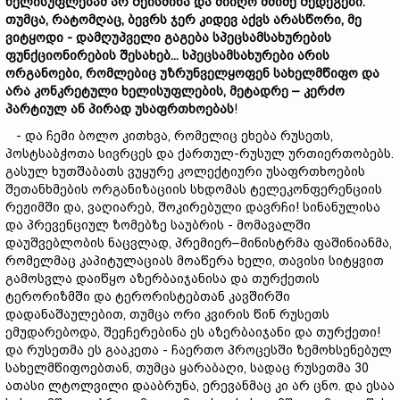
ხელისუფლებამ
არ
შე
ისმინა
და
მიიღო
მძიმე
შედეგები.
თუმცა,
რატომღაც,
ბევრს
ჯერ
კიდევ
აქვს
არასწორი,
მე
ვიტყოდი -
დამღუპველი
გაგება
სპეც
სამსახურების
ფუნქციონირების შესახებ...
სპეცსამსახურები
არის
ორგანოები,
რომლებიც
უზრუნველყოფენ
სახელმწიფო
და
არა
კონკრეტული
ხელისუ
ფლებ
ი
ს,
მეტადრე –
კერძო
პარტი
ულ
ან
პირად
უსაფრთხოებას
!
- და ჩემი ბოლო კითხვა, რომელიც ეხება რუსეთს,
პოსტსაბჭოთა სივრცეს და ქართულ-რუსულ ურთიერთობებს.
გასულ ხუთშაბათს ვუყურე კოლექტიური უსაფრთხოების
შეთანხმების ორგანიზაციის სხდომას ტელეკონფერენციის
რეჟიმში და, ვაღიარებ, შოკირებული დავრჩი! სინანულისა
და პრევენციულ ზომებზე საუბრის - მომავალში
დაუშვებლობის ნაცვლად, პრემიერ–მინისტრმა ფაშინიანმა,
რომელმაც კაპიტულაციას მოაწერა ხელი, თავისი სიტყვით
გამოსვლა დაიწყო აზერბაიჯანისა და თურქეთის
ტერორიზმში და ტერორისტებთან კავშირში
დადანაშაულებით, თუმცა ორი კვირის წინ რუსეთს
ემუდარებოდა, შეეჩერებინა ეს აზერბაიჯანი და თურქეთი!
და რუსეთმა ეს გააკეთა - ჩაერთო პროცესში ზემოხსენებულ
სახელმწიფოებთან, თუმცა ყარაბაღი, სადაც რუსეთმა 30
ათასი ლტოლვილი დააბრუნა, ერევანმაც კი არ ცნო. და ესაა