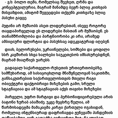
-
ვ.
ხ
:
ბოლო
თემა,
რომელსაც
შეეხ
ეთ,
ღრმა
და
კონცეპტუალურია,
მაგრამ
მანამდე
ბევრ
ბლიც
კითხვას
მი
სვამდით,
ამიტომ
შევეცდები
თქვენს
კითხვაზე
ბლიც
პასუხი
გავცე
.
პუტინი
არ
მუშაობს
ასეთ
ლიდერებთან,
ისევე
როგორც
თავდაპირველად
ეს
ლიდერები
მასთან
არ
მუშაობენ.
ეს
თანამშრომლობა
და
პარტნიორობა
კი არა,
არამედ
ამბიციური
ფლირტი
ა
და
პასუხსაც
ადეკვატურად
იღებენ
.
დიახ,
ბელორუსები,
უკრაინელები,
სომხები
და
ყოფილი
სსრ
კავშირის
სხვა
ხალხები
საუკეთესოს
იმსახურებდნენ,
მაგრამ
მიაღწიეს
უარესს
.
გადავალ
საქართველო-
რუსეთის
ურთიერთობებზე.
სამწუხაროდ,
ამ
სასიცოცხლო
დ მნიშვნელოვან
საკითხში,
განსაკუთრებით
საქართველოსთვის
მთელი
რიგი
ობიექტური
ფაქტობრივი
მიზეზების
გამო,
სრული
სტაგნაციაა
და
ამ
სტაგნაციას
აქვს
თავისი
მიზეზები
:
პირველი,
უფრო
მარტივი
და
პერსონიფიცირებული
არის
ბატონი
ზურაბ
აბაშიძე.
უკვე
მეცხრე
წელია,
ამ
წარმო
ს
ად
ეგმა
მამაკაც
მა
კარგი
ქართული
ოჯახიდან,
რომელიც
ინტენსიურად
და
ფრინავ
და
ჟენევაში
პანდემიის