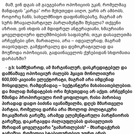
მაშ, ვინ დგას ამ გაუგებარი ოპოზიციის უკან, რომელმაც
მანდატის ”კარგა” ორი მეხუთედი აიღო, უარს არ ამბობს,
როგორც ჩანს, სახელმწიფო დაფინანსებაზე, მაგრამ არ
სურს მრავალპარტიულ პარლამენტში შესვლა? თქვენი
აზრით, ვინ იხდის ამ მდიდრულ ანტურაჟიანი, ხმაურიანი
ყოველდღიური ფლეშმობების საფასურს, თუკი დასავლეთმა
არჩევნები ცნო, მართალია, არა – იდეალურად, მაგრამ
თავისუფალ, გამჭვირვალე და დემოკრატიულად და
მოუწოდა ოპოზიციას, გადაინაცვლოს ქუჩებიდან სხდომათა
დარბაზში?
-
ვ.
ხ:
სამწუხაროდ,
ამ
მარგინალურ,
დისკრედიტებულ
და
დამნაშავე
ოპოზიციურ
ძალებს
ჰყა
ვთ
მონოლითური
600,000-
კაციანი
ელექტორატი,
მაგრამ
არა
იმდენად
მოსყიდული,
რამდენადაც –
სექტანტური
მახასიათებლებით.
და
მთლად
მანდატების
ორი
მეხუთედი
ც არ აქვთ.
არჩევნები
წმინდა
პროპორციული
რომ
ყოფილიყო,
რ
ისი
პირობა
ც
პირადად
დადო
ბიძინა
ივანიშვილმა,
დღეს
მმართველი
პარტია,
რომელიც
დარჩა
არა
მხოლოდ
პოლიტიკური
მოკავშირის
გარეშე,
არამედ
ელემენტარული
პარტნიორის
გარეშეც,
დაკარგავდა
ძალაუფლებას
დასავლეთის
მხრიდან
ყოველგვარი "
გამართლების" -
მხარდაჭერის
გარეშე
ც,
რომელიც
სტაბილურობით
უფრო
არის