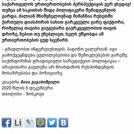
საქართველოს
ურთიერთობების
პერსპექტივას
ვერ
ვხედავ!
თუმცა
ამ
საკითხის
შიდა
პოლიტიკური
შემადგენლის
გარდა,
ძალიან
მნიშვნელოვნად
მიმაჩნია
რუსეთში
ქართული
დიასპორის
სახით
გარკვეული
გარე
ფაქტორი,
რომელიც
თავის
ი
გაუგებარი
გაურკვევლობით
თავის
დროზე,
ნებით
თუ
უნებლიეთ,
ხელს
უწყობდა
ამ
ურთიერთობების
ცუდ
სცენარს
.
- გმადლობთ ინტერვიუსთვის, ბატონო ვალერიან. იგი
გამოქვეყნდება ცვლილებებისა და შემოკლებების გარეშე.
საქინფორმის ტრადიციული სარედაქციო პოლიტიკაა –
არავითარი გავლენა არ მოახდინოს რესპონდენტის
მოსაზრებასა და პოზიციაზე.
ესაუბრა
მაია
ჯავახიშვილი
2020 წლის 5 დეკემბერი
თბილისი - მოსკოვი