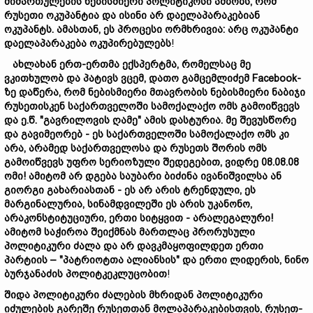
მიმართულების
ნებისმიერი
პოლიტიკოსი
ამბობს,
რომ
რუსეთი
ოკუპანტია
და
ისინი
არ
და
ე
ლაპარაკებიან
ოკუპანტს.
ამასთან,
ეს
პროცესი
ორმხრივია:
არც
ოკუპანტი
დაელაპარაკება
ოკუპ
ირებულებს
!
ახლახან
ერთ-
ერთმა
ექსპერტმა,
რომელსაც
მე
ვკითხულობ
და
პატივს
ვცემ,
დათო
გამცემლიძემ Facebook-
ზე
დაწერა,
რომ
ნებისმიერი
მთავრობის
ნებისმიერი
ნაბიჯი
რუსეთისკენ
საქართველოში
სამოქალაქო
ომს
გამოიწვევს
და
ე.
წ. "
გავრილოვის
ღამე"
ამის
დასტურია.
მე
შე
ვ
უ
სწო
რ
ე
და
გავიმეორებ -
ეს
საქართველოში
სამოქალაქო
ომს
კი
არა,
არამედ
საქართველოსა
და
რუსეთს
შორის
ომს
გამოიწვევს
უფრო
სერიოზული
შედეგებით,
ვიდრე 08.08.08
ომი!
ამიტომ
არ
დგება
საუბარი
ბიძინა
ივანიშვილ
სა
ან
გიორგი
გახარიასთან -
ეს
არ
არის
ტ
რ
ენდ
ული,
ე
ს
მარგინალური
ა,
სინამდვილეში
ეს
არის
უკანონო,
არაკონსტიტუციური,
ერთი
სიტყვით -
არალეგალური!
ამიტომ
საჭიროა
შეიქმნას
მართლაც
პრორუსული
პოლიტიკური
ძალა
და
არ
დავ
კმაყოფილ
დეთ
ერთი
პარტიის
– "
პატრიოტ
თა
ალიან
სის"
და
ერთი
ლიდერ
ის,
ნინო
ბურჯანაძი
ს პოლიტკეკლუცობით
!
შიდა
პოლიტიკური
ძალების
მხრიდან
პოლიტიკური
იძულების
გარეშე
რუსეთთან
მოლაპარაკებისთვის,
რუსეთ-