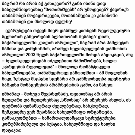
მაგრამ
რა
არის
აქ
გასაკვირი?
! განა ისინი
დიდ
სახელმწიფოებს
აც "
მოთამაშეებს"
არ
უწოდებენ?
ჭადრაკს
თამაშობენ
მოჭადრაკეები,
მოთამაშეები
კი
კაზინოში
თამაშობენ
და
მხოლოდ
ფულზე
!
ვუბრუნდები
თქვენ
მიერ
დასმულ
კითხვას
რევოლუციური
სცენარის
გამეორების
ალბათობის
შესახებ:
დიახ,
საქართველოში
„
დადის
აჩრდილი”,
მაგრამ
არა
ჰამლეტის
მამ
ისა
და
კომუნიზმი
ს,
არამედ
ხელის
უფლების
დამხობის
აჩრდილი!
2003 წელს საქართველოში მოხდა აბდიკაცია, ანუ
– ხელისუფლებიდან იძულებითი ჩამოშორება, ხოლო
„
ვარდების
რევოლუცია
“ -
მხოლოდ
რომანტიკული
სახელ
წოდება
ა,
თანამედროვე
გამოთქმით -
ამ
მოვლენის
ნიკი.
ზუსტად
მსგავსი
სცენარი
არ
განმეორდება
იდენტური
საწყისი
მონაცემების
არარსებობის
გამო,
აი ნახეთ
:
იმხანად -
მოხუცი
შევარდნაძე,
თვითონაც
არ
არის
მდიდარი
და
მდიდრებს
აც „სწორად“
არ
ი
ჩერებს
ახლოს,
ის
ფიქრობს
ფინანსურად
ძველებურად,
საბჭო
ურად,
მემკვიდრე
ვერ შეარჩია;
სახელმწიფო
ორგანოები
,
განსაკუთრებით
–
სამართალდამცავი
სტრუქტურები,
კორუმპირებული
და
სუსტია,
სახელმწიფო
და
ხალხი
ღატაკ
ია;