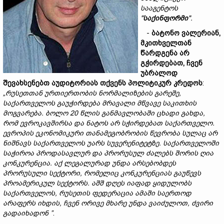
სააგენტო
ს
"
საქინფორმი
".
-
ბატონო
ვალერიან,
მკითხველ
თან
წარდგენა
არ
გჭირდებათ,
ჩვენ
უბრალოდ
შევახსენებთ
აუდიტორიას
თქვენს
პოლიტიკურ
კრედოს
:
„
რუსეთთან
ურთიერთობის
ნორმალიზების
გარეშე,
საქართველოს
გაუჭირდება
მრავალი
მწვავე
საკითხის
მოგვარება.
ბოლო 20
წლის
განმავლობაში
ცხადი
გახდა,
რომ
ევროკავშირსა
და
ნატოს
არ
სჭირდებათ
საქართველო.
ევრო
პის ეკონომიკური თანამეგობრობის
წევრობა
სულაც
არ
ნიშნავს
საქართველოს
უარ
ს
სუვერენიტეტზე.
საქართველოში
საჭიროა
პრო
დასავლ
ურ
და
პრორუსულ
ძალებს
შორის
ღია
კონკურენცია.
აქ ლეგალურად
უნდა
არსებობდეს
პრორუსული
სექტორი,
რომელიც
კონკურენციას
გაუწევს
პროამერიკულ
სექტორს.
აშშ
დღეს
იაფად
ყიდულობს
საქართველოს,
რუსეთის
ფედერაცია
ამაში
საერთოდ
არაფერს
იხდის,
ჩვენ
ორივე
მხარე
უნდა
ვაიძულოთ
,
ძვირი
გადა
ი
ხ
ა
დ
ონ ”
.