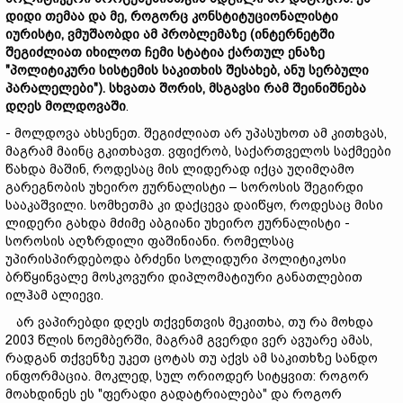
დიდი
თემაა
და
მე,
როგორც
კონსტიტუცი
ონალისტი
იურისტ
ი,
ვმუშაობდი
ამ
პრობლემაზე (
ინტერნეტში
შეგიძლიათ
იხილოთ
ჩემი
სტატია
ქართულ ენაზე
"
პოლიტიკური
სისტემის
საკითხის
შესახებ,
ან
უ
სერბული
პარალელები").
სხვათა
შორის,
მსგავსი
რამ
შეინიშნება
დღეს
მოლდოვაში
.
- მოლდოვა ახსენეთ. შეგიძლიათ არ უპასუხოთ ამ კითხვას,
მაგრამ მაინც გკითხავთ. ვფიქრობ, საქართველოს საქმეები
წახდა მაშინ, როდესაც მის ლიდერად იქცა უღიმღამო
გარეგნობის უხეირო ჟურნალისტი – სოროსის შეგირდი
სააკაშვილი. სომხეთმა კი დაქცევა დაიწყო, როდესაც მისი
ლიდერი გახდა მძიმე აბგიანი უხეირო ჟურნალისტი -
სოროსის აღზრდილი ფაშინიანი. რომელსაც
უპირისპირდებოდა ბრძენი სოლიდური პოლიტიკოსი
ბრწყინვალე მოსკოვური დიპლომატიური განათლებით
ილჰამ ალიევი.
არ ვაპირებდი დღეს თქვენთვის მეკითხა, თუ რა მოხდა
2003 წლის ნოემბერში, მაგრამ გვერდი ვერ ავუარე ამას,
რადგან თქვენზე უკეთ ცოტას თუ აქვს ამ საკითხზე სანდო
ინფორმაცია. მოკლედ, სულ ორიოდერ სიტყვით: როგორ
მოახდინეს ეს "ფერადი გადატრიალება" და როგორ