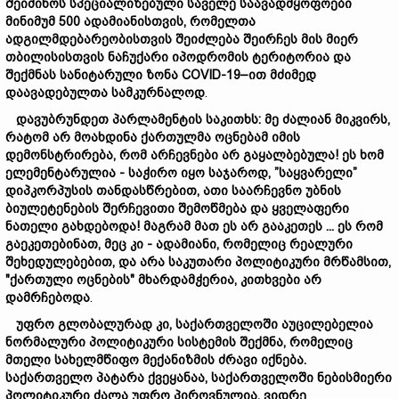
შეიძინოს
სპეციალიზებული
საველე
საავადმყოფოები
მინიმუმ 500
ადამიანისთვის,
რომელთა
ადგილმდებარეობ
ისთვის
შეიძლ
ება
შე
ირჩ
ეს მის მიერ
თბილისისთვის
ნაჩუქარი
იპოდრომის
ტერიტორია
და
შექმნა
ს
სანიტარული
ზონა COVID-19
–ით
მძიმედ
დაავადებულ
თა
სამკურნალოდ
.
დავუბრუნდეთ
პარლამენტის
სა
კითხს:
მე
ძალიან
მიკვირს,
რატომ
არ
მოახდინა
ქართულმა
ოცნებამ
იმის
დემონსტრირება, რომ
არჩევნები
არ
გაყალბებ
ულა!
ეს
ხომ
ელემენტარულია -
საჭირო
იყო
საჯაროდ, ”
საყვარელი”
დიპკორპუსის
თანდასწრებით,
ათი
საარჩევნო
უბნის
ბიულეტენების
შერჩევითი
შემოწმება
და
ყველაფერი
ნათელი
გახდებოდა!
მაგრამ
მათ
ეს
არ
გააკეთეს ...
ეს
რომ
გა
ე
კეთ
ებინათ,
მეც კი -
ადამიანი,
რომელიც
რეალური
შეხედულებებით,
და
არა
საკუთარი
პოლიტიკური
მრწამსი
თ,
"
ქართული
ოცნების"
მხარდამჭერია,
კითხვები
არ
დამრჩებოდა
.
უფრო
გლობალურად
კი,
საქართველოში
აუცილებელია
ნორმალური
პოლიტიკური
სისტემის
შექმნა,
რომელიც
მთელი
სახელმწიფო
მექანიზმის
ძრავ
ი
იქნება.
საქართველო
პატარა
ქვეყანაა,
საქართველოში
ნებისმიერი
პოლიტიკური
ძალა
უფრო
პიროვნულია,
ვიდრე