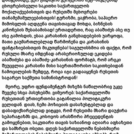
დაწყებამდე,
ვერ
გადაჭრა
ვერც
ერთი
მეტ–ნაკლებად
ცხოვრების
ეული
საკითხი
საქართველოს
მოქალაქეებისთვის
და
რუსეთ
ში
მცხოვრები
თანამემამულეებისთვის!
ტურიზმი,
ვაჭრობა,
საჰაერო
მიმოსვლის
აღდგენა
თავისთავად
მოხდა,
ბიზნესის
კანონების
შესაბამისად!
ერთადერთი
,
რაც
აბაშიძ
ეს ასე თუ
ისე გამოსდის, ესაა
კარასინის
განცხადებების
უარყოფა,
მათი
გაუმართლებლად
წარ
მოჩ
ენა
და
კარასინის
ფანტაზიების
თვის
მიკუთვნება!
საგულისხმოა
ის
ფაქტი,
რომ
რუსული
მხარე
იმდენად არასერიოზულად ეკიდება
აბაშიძეს
ა
და
აბაშიძე-კარასინის
ფორმატს,
რომ
არცკი
შეუცვლია
კარასინ
ი მისი
საერთაშორისო
საკითხებიდან
ჩა
მოცილე
ბი
ს
შემდეგ,
რ
ოცა
იგი
გა
დააყენეს
რუსეთის
საგარეო
საქმეთა
სამინისტროდან
!
მეორე,
უფრო
ფუნდამენტურ
მიზეზ
ს
ნაწილობრივ
უკვე
შევეხე
სხვა
პასუხებში.
ვიმეორებ:
საქართველოში
რუსეთთან
ურთიერთობა
გატანილია
პოლიტიკური
ველიდან
.
დიახ,
ჩემი
პოზიციის
დასაზუსტებლად
და
დასაფიქსირებლად
ვიტყვი,
რომ
რუსეთმა
მხარი
დაუჭირა
სეპარატიზმს
და
,
კოსოვოს
არასწორი
პრეცედენტის
გამოყენებით,
საკუთარი
თავის
საზიანოდ
აღიარა
აფხაზეთი
და
სამხრეთ
ოსეთი.
დღეს
საქართველოში
ნებისმიერი