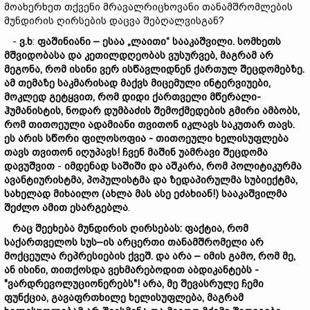
მოახერხეთ თქვენი მრავალრიცხოვანი თანამშრომლების
მუნდირის ღირსების დაცვა შებღალვისგან?
-
ვ.
ხ
:
ფ
აშინიანი
– ესაა
„ლაითი“
სააკაშვილი.
სომხეთს
მშვიდობასა
და
კეთილდღეობას
ვუსურვებ,
მაგრამ
არ
მეგონა,
რომ
ისინი
ვერ
ისწავლ
ი
დნენ
ქართულ
შეცდომებ
ზე.
ამ
თემაზე
საკმარის
ად მაქვს მიცემული
ინტერვიუები,
მოკლედ
გეტყვით,
რომ
დიდი
ქართველი
მწერ
ალი-
ჰუმანისტის,
ნოდარ
დუმბაძის
შემოქმედების
გმირი
ამბობს,
რომ
თითოეული
ადამიანი
თვითონ
იკლავს
საკუთარ
თავს.
ეს
არის
სწორი
ფილოსოფია -
თითოეული
ხელისუფლება
თავს
თვითონ იღუპავს!
ჩვენ
მაშინ
უამრავი
შეცდომა
დავუშვით
-
იმდენად
საშიში
და
აშკარა,
რომ
პოლიტიკურმა
ავანტიურისტმა,
პოპულისტმა
და
ზედაპირულმა
სუბიექტმა
,
სახელად
მიხაილო (
ახლა
მას
ასე
ეძახიან
!)
სააკაშვილმა
შეძლ
ო ამით ესარგებლა
.
რაც
შეეხება
მუნდირის
ღირსებას:
ფაქტია,
რომ
საქართველოს
სუს–ი
ს
არცერთი
თანამშრომელი
არ
მოქცეულა
რეპრესიების
ქვეშ.
და არა –
იმის
გამო,
რომ
მე,
ან
ისინი,
თითქოსდა
ვეხმარებოდით
აბდიკანტებს -
"
ვარდრევოლუციონერებს"!
არა,
მე
შევასრულე
ჩემი
ფუნქცია,
გავაფრთხილ
ე
ხელისუფლება,
მაგრამ