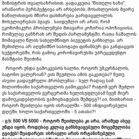
მინისტრის თვალსაზრისით, გადაკვეთა "წითელი ხაზი",
არანაირი პერსპექტივა არ არსებობს, მოსახლეობის მცირე
ნაწილისთვის მწირი დახმარება გარდაცვლილის
მოსულიერებას ჰგავს... საიდუმლო არ არის, რომ
ეკონომიკური პრობლემები მთავარი კოზირია ოპოზიციისა,
რომელიც განზრახ არ შედის პარლამენტში, რათა ჩაშალოს
მომავალი წლის სახელმწიფო ბიუჯეტის განხილვა. არ
შემიძლია არ აღვნიშნო საბოტაჟი ფინანსურ და ჯანდაცვის
სექტორებში, რის გამოც კორონავირუსმა უპრეცედენტო
მასშტაბი შეიძინა.
როგორ უნდა გამოკვებოს ხალხი, როგორ უმკურნალოს,
ბატონო ვალერიან? ვის შეუძლია ამის გაკეთება? ნუთუ
ასეთი გადაუჭრელი პრობლემაა - სულ რაღაც სამ
მილიონიანი საქართველოს გამოკვება? რატომ ვერ შეძლო
ეს საქართველოს ვერცერთმა ხელისუფლებამ ჩვენ მიერ
დამოუკიდებლობის გამოცხადების შემდეგ?! აი, მითხარით -
როგორ შეიძლება იყოს ისრაელში - 500 ინფიცირებული
დღეში, ხოლო საქართველოში - 5 ათასი?!
-
ვ.
ხ: 500 VS 5000 -
როგორ
შეიძლება
კი არა,
არამედ
ასეც
უნდა
იყოს,
როდესაც
კვლავ
განსხვავებული
მოცემულობა
გ
ვ
აქვ
ს!
შეადარეთ:
ისრაელი
არის
ორგანიზებული
,