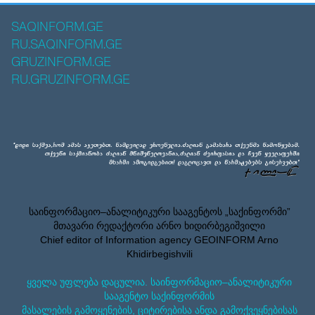
SAQINFORM.GE
RU.SAQINFORM.GE
GRUZINFORM.GE
RU.GRUZINFORM.GE
საინფორმაციო–ანალიტიკური სააგენტოს „საქინფორმი”
მთავარი რედაქტორი არნო ხიდირბეგიშვილი
Chief editor of Information agency GEOINFORM Arno
Khidirbegishvili
ყველა უფლება დაცულია. საინფორმაციო–ანალიტიკური
სააგენტო საქინფორმის
მასალების გამოყენების, ციტირებისა ანდა გამოქვეყნებისას