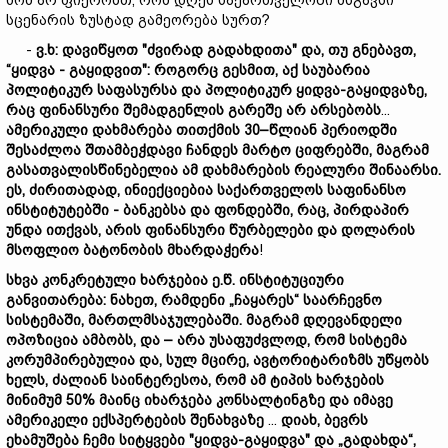
ხომ არ ფიქრობთ, რომ დღეს საქართველოში მსგავსი
სცენარის ზუსტად გამეორება სურთ?
-
ვ.
ხ:
დავიწყოთ "
ძვირად
გადახდი
თა"
და,
თუ
გნებავთ,
“
ყიდვა
-
გაყიდვით":
როგორც
გესმით,
აქ
საუბარია
პოლიტიკურ
საფასურსა
და
პოლიტიკურ
ყიდვა-გაყიდვაზე,
რაც
ფინანსური
შემადგენლის
გარეშე
არ
არსებობს
...
ამერიკული
დახმარება
თითქმის 30
–
წლი
ან
პერიოდში
შე
სა
ძლ
ოა
შთამბეჭდავი
ჩანდეს
მარტო
ციფრებში
,
მაგრამ
გასათვალისწინებელია
ამ
დახმარების
რეალური
შინაარსი.
ეს
,
ძირითადად
,
ინიექციებია
საქართველოს
საფინანსო
ინსტიტუტებში -
ბანკებსა
და
ფონდებში,
რაც,
პირდაპირ
უნდა
ით
ქვას,
არის
ფინანსური
წურბელები
და
დოლარის
მსოფლიო
ბატონობის
მხარდაჭერა
!
სხვა
კონკრეტული
ხარჯები
ა
ე.
წ.
ინსტიტუციური
განვითარება:
ნახეთ,
რამდენ
ი „ჩაყარეს“
საარჩევნო
სისტემაში,
მართლმსაჯულე
ბაში.
მაგრამ
დღევანდელი
ოპოზიცია
ამბობს
,
და
–
არა
უსაფუძვლოდ,
რომ
სისტემა
კორუმპირებულია
და,
სულ
მცირე,
ავტორიტარიზმს
უწყობს
ხელს,
ძალიან
საინტერესოა,
რომ
ამ
ტიპის
ხარჯების
მინიმუმ 50%
მაინც
იხარჯება
კონს
ა
ლტ
ინგზე
და
იმავე
ამერიკელი
ექსპერტების
შენახვ
აზე
...
დიახ,
ბევრს
ეხამუშება
ჩემი
სიტყვები "
ყიდვა-გაყიდვა"
და „გადახდა“,