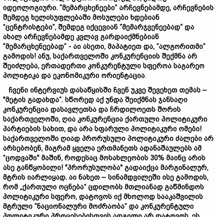
იდეოლოგიური. ”
მემარცხენეები”
არჩევნებამდე,
არჩევნების
შემდეგ
ხელისუფლებაში
მოსულები
ხდებიან
“
ცენტრისტები”,
შემდეგ
იქცევიან ”
მემარჯვენეებად”
და
ახალ
არჩევნებ
ამდე
კვლავ
გა
რ
დაიქ
მნებიან
”
მემარცხენეებად” -
აი ასეთი,
მაპატიეთ
და, ”
ალგორითმი”
გამოდის!
ანუ,
საქართველოში
კონკურენციის
შექმნა
არ
შეიძლება,
ერთადერთი
კონკურენტული
სფეროა
საგარეო
პოლიტიკა
და
ეკონომიკური
ორიენტაცია
.
ჩვენი
ინტერვიუს
დასაწყისში
ჩვენ
უკვე
შევეხეთ
თემას
–
"
მეტი
ს
გადახ
და”
.
სწორედ
აქ
უნდა
შეიქმნას
ჯანსაღი
კონკურენცია
დასავლეთსა
და
ჩრდილოეთს
შორის
საქართველოში,
ღია
კონკურენცია
ქართული
პოლიტიკური
პარტიების
სახით,
და
არა
ს
ფარული პოლიტიკური
ომები!
საქართველოში
ღიად
პრორუსული
პოლიტიკური
ძალები
არ
არსებობენ,
მაგრამ
ყველა
ერთმანეთს
ადანაშაულებს
ამ
“
ცოდვაში"
მაშინ,
როდესაც
მოსახლეობის 30%
მაინც
არის
ასე
განწყობ
ილი! "
პრორუს
ულობა"
გადაიქცა
მარგინალურ
,
მტრის
იარლიყად.
აი ნახეთ – სინამდვილეში ისე გამოდის,
რომ „ქართული ოცნება“
ცდილობს
მთლიანად
გაწმინდოს
პოლიტიკური
სფერო,
დატოვოს იქ
მხოლოდ
სააკაშვილ
ის
მტრული ”
ნაციონალური
მოძრაობა”
და
კონკურენტული
პოლიტიკური
პროცესებისთვის
ადგილი
არ
დატოვ
ოს.
ეს