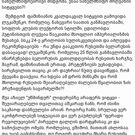
სახელმწიფოებრივი მიდგომა, ესაა სახელმწიფო მოღვაწის
სიტყვები?!
შემდგომ. ფაშინიანის კვალდაკვალ სიტყვით გამოვიდა
ლუკაშენკო, რომელიც, ნახევარი საათის განმავლობაში,
სოფლის კლუბის ლექტორის სტილში, ცდილობდა
პუტინისთვის ლექცია წაეკითხა მსოფლიო იმპერიალიზმის
შესახებ, სსკკ 24-ე ყრილობის სულისკვეთებით და აძლევდა
რეკომენდაციებს - რა უნდა გააკეთოს რუსეთმა ბელარუსის
დასაცავად! ლუკაშენკოს, რომელიც 25 წლის განმავლობაში
ინარჩუნებდა ბელორუსის კეთილდღეობას რუსეთის ხარჯზე,
მაგრამ, ფაშინიანთან ერთად, პრეტენზიებს უცხადებდა,
სირცხვილით თავიც კი არ დაუხრია! ნუთუ დაავიწყდა, რომ
ქვეყანა დააქცია, რა ხდება ამ დროს მინსკში და რომ
მხოლოდ რუსეთის შეიარაღებული ძალების წყალობით ზის
პრეზიდენტის სავარძელში?!
შუა აზიელ "უწმინდურ" ლიდერებზე არაფერს ვიტყვი -
შეუიარაღებელი თვალითაც აშკარად ჩანს, რომ ისინი
საკმაოდ დაბნეულები არიან. როგორც ჩანს, სრულად ვერ
აკონტროლებენ სიტუაციას და ვერ გაუძლებენ "ფერადი
რევოლუციების" პირველი ტალღის დარტყმასაც კი და
სამოქალაქო ომებს, რომლებიც, ვშიშობ, მათთან ახლოსაა.
და უცებ გამახსენდა, თუ როგორ დაუჭირა მხარი რუსეთმა