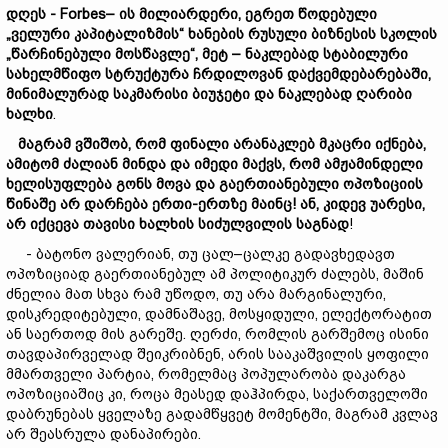
დღეს - Forbes–
ის
მილიარდერი,
ეგრეთ
წოდებული
„
ველური
კაპიტალიზმის“
ხანების
რუსული
ბიზნესის
სკოლის
„
წარჩინებული
მოსწავლე“,
მეტ –
ნაკლებად
სტაბილური
სახელმწიფო
სტრუქტურა
ჩრდილოვან
დაქვემდებარებაში,
მინიმალურ
ად
საკმარისი
ბიუჯეტი
და
ნაკლებად
ღარიბი
ხალხი
.
მაგრამ
ვშიშობ,
რომ
ფინალი
არანაკლებ
მკაცრი
იქნება,
ამიტომ
ძალიან
მინდა
და
იმედი
მაქვს,
რომ
ამჟამინდელი
ხელისუფლება
გონს
მოვა
და
გაერთიანებული
ოპოზიციის
წინაშე
არ
დარჩება
ერთი-
ერთ
ზე
მაინც!
ან,
კიდევ
უარესი,
არ
იქცევ
ა
თავ
ისი
ხალხის
სიძულვილის
საგნ
ად
!
- ბატონო ვალერიან, თუ ცალ–ცალკე გადავხედავთ
ოპოზიციად გაერთიანებულ ამ პოლიტიკურ ძალებს, მაშინ
ძნელია მათ სხვა რამ უწოდო, თუ არა მარგინალური,
დისკრედიტებული, დამნაშავე, მოსყიდული, ელექტორატით
ან საერთოდ მის გარეშე. ღერძი, რომლის გარშემოც ისინი
თავდაპირველად შეიკრიბნენ, არის სააკაშვილის ყოფილი
მმართველი პარტია, რომელმაც პოპულარობა დაკარგა
ოპოზიციაშიც კი, როცა მეასედ დაჰპირდა, საქართველოში
დაბრუნებას ყველაზე გადამწყვეტ მომენტში, მაგრამ კვლავ
არ შეასრულა დანაპირები.