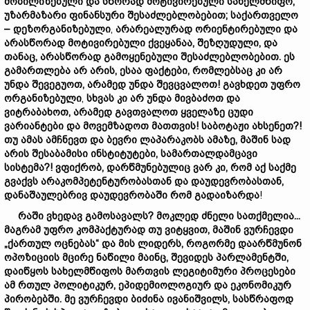
მობილიზებული
და
სწორად
მოტივირებული
სახელმწიფო,
უზარმაზარი
ფინანსური
შესაძლებლობები
თ;
საქართველო
–
დეზ
ორგანიზებული
,
არარეალურად
ორიენტირებული
და
არასწორად
მოტივირებული
ქვეყანაა,
შეზღუდული,
და
თანაც,
არასწორად გამოყენებული
შესაძლებლობებ
ით.
ეს
გამართლება არ არის,
ეს
აა
ფაქტები,
რომლებსაც
კი
არ
უნდა
შევეგუოთ,
არამედ
უნდა
შე
ვ
ცვალო
თ!
გა
ვ
ხდე
თ
უფრო
ორგანიზებული
,
სხვას კი
არ
უნდა
მი
ვ
ბაძო
თ
და
ვი
ტრაბახ
ოთ, არამედ
გა
ვ
თვალო
თ
ყველაზე
ცუდი
ვარიანტები
და
მო
ვ
ემზადო
თ
მათთვის!
საბოტაჟი ახსენეთ?!
თუ
ამას
ამჩნევთ
და
ბევრი
ლაპარაკობს
ამაზე,
მაშინ
სად
არის
შესაბამისი
ინსტიტუტები,
სამართალდამცავი
სისტემა?!
ვფიქრობ,
დარწმუნებული
ც
ვარ
კი,
რომ
აქ
საქმე
გვაქვს
არაკომპეტენტურობასთან
და
დაუდევრობასთან,
დანაშაულებრივ
დაუდევრობაში
რომ
გადაი
ზარდა
!
რაში
ვხედავ
გამოსავალს?
მოკლედ
ძნელი
სათქმელია...
მაგრამ
უფრო
კომპაქტურ
ად თუ ვიტყვით,
მაშინ
ვურჩევდი
„
ქართულ
ოცნებას
“
და
მის
ლიდერს,
როგორმე
დაარწმუნონ
ოპოზიციის
მცირე
ნაწილი
მაინც, შევიდეს
პარლამენტში,
დაიწყოს
სახელმწიფოს
მართვის
ლეგიტიმური
პროცესები
ამ
რთულ
პოლიტიკურ,
ეპიდემიოლოგიურ
და
ეკონომიკურ
პირობებში.
მე
ვურჩევდი
ბიძინა
ივანიშვილს,
სასწრაფოდ